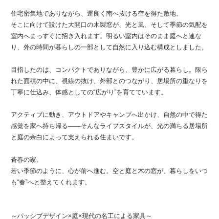
住宅密集地でありながら、運良く南へ抜ける空を得た敷地。
そこに向けて設けた大開口の木製窓が、光と風、そして季節の気配を
室内へまっすぐに招き入れます。明るい室内はそのまま庭へと連な
り、外の時間が暮らしの一部として自然に入り込む構成としました。
目指したのは、コンパクトでありながら、豊かに広がる暮らし。限ら
れた面積の中に、視線の抜け、外部とのつながり、居場所の重なりを
丁寧に仕込み、体感としての“広がり”を育てています。
アクティブに動き、アウトドアやキャンプへ出かけ、自然の中で得た
感覚を家へ持ち帰る——そんなライフスタイルが、光の満ちる居場所
と庭の余白によって支えられる住まいです。
蒼春の家。
若い季節のように、心が前へ進む。空と庭と木の窓が、暮らしをいつ
も“春”へと整えてくれます。
～パッシブデザイン×庭×現代の名工による家具～