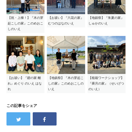
【祝・上棟！】『木の芽
【お祓い】『六花の家』
【地鎮祭】『朱夏の家』
起こしの家』このめおこ
むつのはなのいえ
しゅかのいえ
しのいえ
【お祓い】『廻の家 離
【地鎮祭】『木の芽起こ
【植栽ワークショップ】
れ』めぐり のいえ はな
しの家』このめおこしの
『霽月の家』（せいげつ
れ
いえ
のいえ）
この記事をシェア