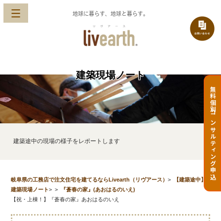
地球に暮らす、地球と暮らす。
建築現場ノート
無料個別コンサルティング申込
建築途中の現場の様子をレポートします
岐阜県の工務店で注文住宅を建てるならLivearth（リヴアース）
>
【建築途中】
建築現場ノート
>
>
『蒼春の家』(あおはるのいえ)
【祝・上棟！】『蒼春の家』あおはるのいえ