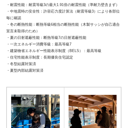
・耐震性能：耐震等級3の最大1.91倍の耐震性能（準耐力壁含まず）
・中地震時の安全性：許容応力度計算法（耐震等級3）により各部位
毎に確認
・冬の断熱性能：断熱等級6相当の断熱性能（木製サッシが自己適合
宣言未取得のため）
・夏の日射遮蔽性能：断熱等級7の日射遮蔽性能
・一次エネルギー消費等級：最高等級7
・建築物省エネルギー性能表示制度（BELS）：最高等級
・住宅性能表示制度：長期優良住宅認定
・冬型結露対策済
・夏型内部結露対策済