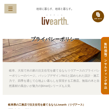
地球に暮らす、地球と暮らす。
プライバシーポリシー
無料個別コンサルティング申込
岐阜、大垣で木の家の注文住宅を建てるならリヴアースのプライバシ
ーポリシーのページ。パッシブデザインNo1と認められた設計・施工
力で、四季を通じて心地よい暮らしを実現する工務店。無垢の木と自
然素材の風合いが魅力の[kinari]シリーズも人気
岐阜県の工務店で注文住宅を建てるならLivearth（リヴアース）