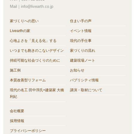
Mail｜info@livearth.co.jp
家づくりへの思い
住まい手の声
Livearthの家
イベント情報
心地よさを「見える化」する
現代の手仕事
いつまでも飽きのこないデザイン
家づくりの流れ
持続可能な社会づくりのために
建築現場ノート
施工例
お知らせ
本質改善型リフォーム
パブリシティ情報
現代の名工 田中淳氏×建築家 大橋
講演・取材について
利紀
会社概要
採用情報
プライバシーポリシー