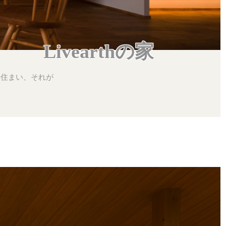
Livearthの家
る住まい、それが