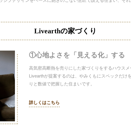
シブデザインをベースに飽きのこない意匠で設える住まい、それがLi
Livearthの家づくり
①心地よさを「見える化」する
高気密高断熱を売りにした家づくりをするハウスメ
Livearthが提案するのは、やみくもにスペック
りと数値で把握した住まいです。
詳しくはこちら