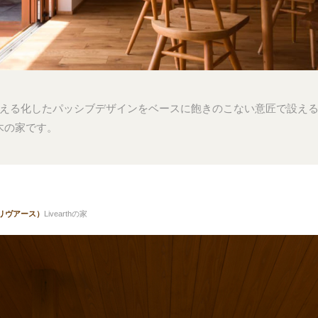
える化したパッシブデザインをベースに飽きのこない意匠で設え
する木の家です。
（リヴアース）
Livearthの家