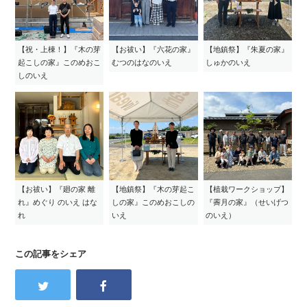
【祝・上棟！】『木の芽
【お祓い】『六花の家』
【地鎮祭】『朱夏の家』
起こしの家』このめおこ
むつのはなのいえ
しゅかのいえ
しのいえ
【お祓い】『廻の家 離
【地鎮祭】『木の芽起こ
【植栽ワークショップ】
れ』めぐり のいえ はな
しの家』このめおこしの
『霽月の家』（せいげつ
れ
いえ
のいえ）
この記事をシェア