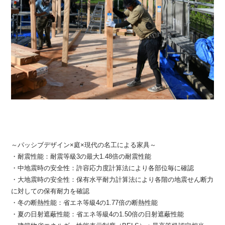
～パッシブデザイン×庭×現代の名工による家具～
・耐震性能：耐震等級3の最大1.48倍の耐震性能
・中地震時の安全性：許容応力度計算法により各部位毎に確認
・大地震時の安全性：保有水平耐力計算法により各階の地震せん断力
に対しての保有耐力を確認
・冬の断熱性能：省エネ等級4の1.77倍の断熱性能
・夏の日射遮蔽性能：省エネ等級4の1.50倍の日射遮蔽性能