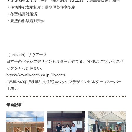
・建築物省エネルギー性能表示制度（BELS）：最高等級認定相当
・住宅性能表示制度：長期優良住宅認定
・冬型結露対策済
・夏型内部結露対策済
【Livearth】リヴアース
日本一のパッシブデザインビルダーが建てる、”心地よさ”というスペ
ックをもった住まい。
https://www.livearth.co.jp #livearth
#岐阜木の家 #岐阜注文住宅 #パッシブデザインビルダー #スーパー
工務店
最新記事