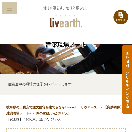
地球に暮らす、地球と暮らす。
建築現場ノート
無料個別コンサルティング申込
建築途中の現場の様子をレポートします
岐阜県の工務店で注文住宅を建てるならLivearth（リヴアース）
>
【完成物件】
建築現場ノート
>
>
間の家(あいだ の いえ)
【祝上棟】『間の家』(あいだ の いえ)