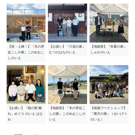
【祝・上棟！】『木の芽
【お祓い】『六花の家』
【地鎮祭】『朱夏の家』
起こしの家』このめおこ
むつのはなのいえ
しゅかのいえ
しのいえ
【お祓い】『廻の家 離
【地鎮祭】『木の芽起こ
【植栽ワークショップ】
れ』めぐり のいえ はな
しの家』このめおこしの
『霽月の家』（せいげつ
れ
いえ
のいえ）