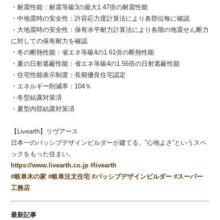
・耐震性能：耐震等級3の最大1.47倍の耐震性能
・中地震時の安全性：許容応力度計算法により各部位毎に確認
・大地震時の安全性：保有水平耐力計算法により各階の地震せん断力
に対しての保有耐力を確認
・冬の断熱性能：省エネ等級4の1.61倍の断熱性能
・夏の日射遮蔽性能：省エネ等級4の1.56倍の日射遮蔽性能
・住宅性能表示制度：長期優良住宅認定
・エネルギー削減率：104％
・冬型結露対策済
・夏型内部結露対策済
【Livearth】リヴアース
日本一のパッシブデザインビルダーが建てる、”心地よさ”というスペ
ックをもった住まい。
https://www.livearth.co.jp
#
livearth
#
岐阜木の家
#
岐阜注文住宅
#
パッシブデザインビルダー
#
スーパー
工務店
最新記事