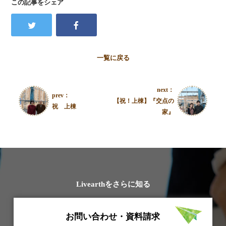
この記事をシェア
一覧に戻る
next：
prev：
【祝！上棟】『交点の
祝 上棟
家』
Livearthをさらに知る
お問い合わせ・資料請求