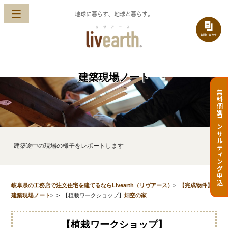
地球に暮らす、地球と暮らす。
建築現場ノート
無料個別コンサルティング申込
建築途中の現場の様子をレポートします
岐阜県の工務店で注文住宅を建てるならLivearth（リヴアース）
>
【完成物件】
建築現場ノート
>
>
【植栽ワークショップ】
畑空の家
【植栽ワークショップ】