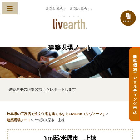
地球に暮らす、地球と暮らす。
建築現場ノート
無料個別コンサルティング申込
建築途中の現場の様子をレポートします
岐阜県の工務店で注文住宅を建てるならLivearth（リヴアース）
>
建築現場ノート
>
Ym邸/米原市 上棟
Ym邸/米原市 上棟