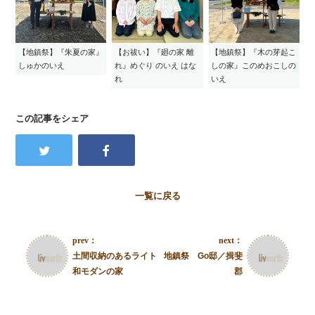
【地鎮祭】『朱夏の家』
【お祓い】『廻の家 離
【地鎮祭】『木の芽起こ
しゅかのいえ
れ』めぐり のいえ はな
しの家』このめおこしの
れ
いえ
この記事をシェア
一覧に戻る
prev：
next：
土間収納のあるライト
地鎮祭 Go邸／揖斐
和モダンの家
郡