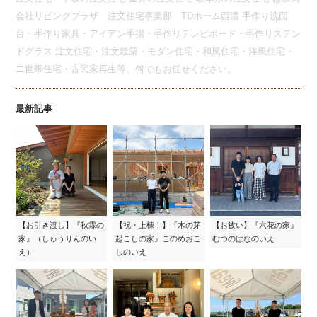
会社リビングプラザ 注文住宅事業部 TDホーム西濃 手作り洗面
台・手作り家具・アイアン手摺・手作りテレビボード・手作りステン
ドグラス 注文住宅・注文建築・モダン住宅・和風住宅・洋風住宅・
二世帯住宅・古民家再生等、何でもお任せください。
最新記事
【お引き渡し】『秋霖の
【祝・上棟！】『木の芽
【お祓い】『六花の家』
家』（しゅうりんのい
起こしの家』このめおこ
むつのはなのいえ
え）
しのいえ