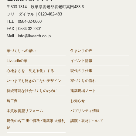
〒503-1314 岐阜県養老郡養老町高田483-6
フリーダイヤル｜0120-482-483
TEL｜0584-32-0660
FAX｜0584-32-2801
Mail｜info@livearth.co.jp
家づくりへの思い
住まい手の声
Livearthの家
イベント情報
心地よさを「見える化」する
現代の手仕事
いつまでも飽きのこないデザイン
家づくりの流れ
持続可能な社会づくりのために
建築現場ノート
施工例
お知らせ
本質改善型リフォーム
パブリシティ情報
現代の名工 田中淳氏×建築家 大橋利
講演・取材について
紀