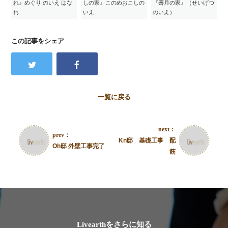
れ』めぐり のいえ はな
しの家』このめおこしの
『霽月の家』（せいげつ
れ
いえ
のいえ）
この記事をシェア
一覧に戻る
next：
prev：
Kn邸 基礎工事 配
Oh邸 外壁工事完了
筋
Livearthをさらに知る