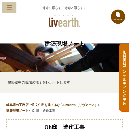
地球に暮らす、地球と暮らす。
建築現場ノート
無料個別コンサルティング申込
建築途中の現場の様子をレポートします
岐阜県の工務店で注文住宅を建てるならLivearth（リヴアース）
>
建築現場ノート
>
Oh邸 造作工事
Oh邸 造作工事