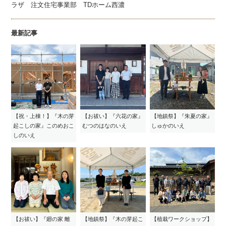
ラザ 注文住宅事業部 TDホーム西濃
最新記事
【祝・上棟！】『木の芽
【お祓い】『六花の家』
【地鎮祭】『朱夏の家』
起こしの家』このめおこ
むつのはなのいえ
しゅかのいえ
しのいえ
【お祓い】『廻の家 離
【地鎮祭】『木の芽起こ
【植栽ワークショップ】