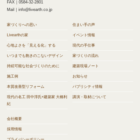
FAX｜0584-32-2801
Mail｜info@livearth.co.jp
家づくりへの思い
住まい手の声
Livearthの家
イベント情報
心地よさを「見える化」する
現代の手仕事
いつまでも飽きのこないデザイン
家づくりの流れ
持続可能な社会づくりのために
建築現場ノート
施工例
お知らせ
本質改善型リフォーム
パブリシティ情報
現代の名工 田中淳氏×建築家 大橋利
講演・取材について
紀
会社概要
採用情報
プライバシーポリシー