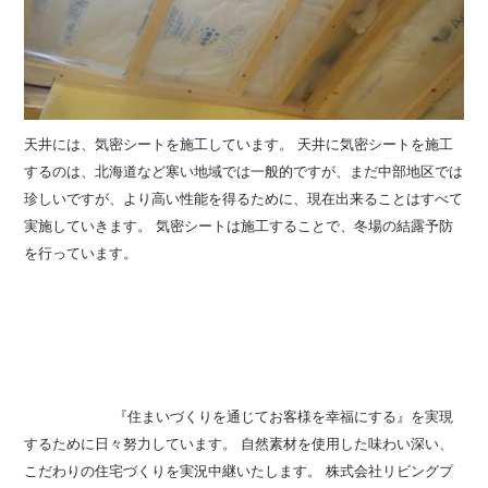
天井には、気密シートを施工しています。 天井に気密シートを施工
するのは、北海道など寒い地域では一般的ですが、まだ中部地区では
珍しいですが、より高い性能を得るために、現在出来ることはすべて
実施していきます。 気密シートは施工することで、冬場の結露予防
を行っています。
大垣市の注文住宅 養老町の注文住宅 養老郡の注文
住宅 不破郡の注文住宅 垂井町の注文住宅,関ヶ原町の注文住宅,池田
町の注文住宅 岐阜の注文住宅 大垣の注文住宅 養老の注文住宅 不破
の注文住宅 垂井の注文住宅 岐阜県の注文住宅は株式会社リビングプ
ラザ 注文住宅事業部 TDホーム西濃 注文住宅・注文建築・モダン
住宅・和風住宅・洋風住宅・二世帯住宅・古民家再生等、何でもお任
せください。
『住まいづくりを通じてお客様を幸福にする』を実現
するために日々努力しています。 自然素材を使用した味わい深い、
こだわりの住宅づくりを実況中継いたします。 株式会社リビングプ