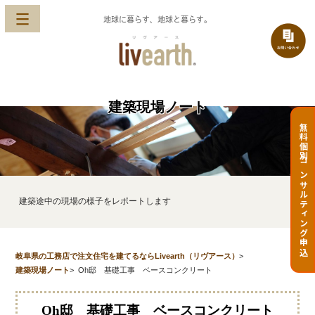
地球に暮らす、地球と暮らす。
建築現場ノート
無料個別コンサルティング申込
建築途中の現場の様子をレポートします
岐阜県の工務店で注文住宅を建てるならLivearth（リヴアース）
>
建築現場ノート
>
Oh邸 基礎工事 ベースコンクリート
Oh邸 基礎工事 ベースコンクリート