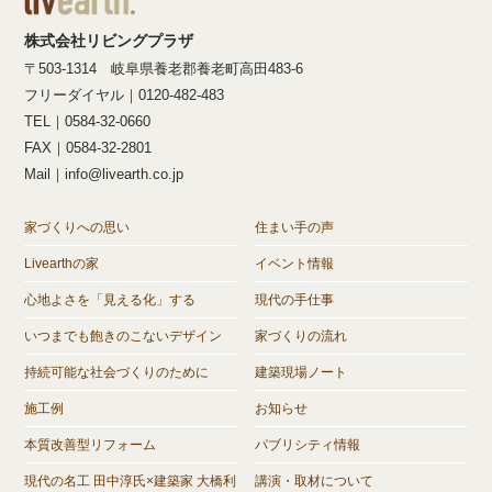
株式会社リビングプラザ
〒503-1314 岐阜県養老郡養老町高田483-6
フリーダイヤル｜0120-482-483
TEL｜0584-32-0660
FAX｜0584-32-2801
Mail｜info@livearth.co.jp
家づくりへの思い
住まい手の声
Livearthの家
イベント情報
心地よさを「見える化」する
現代の手仕事
いつまでも飽きのこないデザイン
家づくりの流れ
持続可能な社会づくりのために
建築現場ノート
施工例
お知らせ
本質改善型リフォーム
パブリシティ情報
現代の名工 田中淳氏×建築家 大橋利
講演・取材について