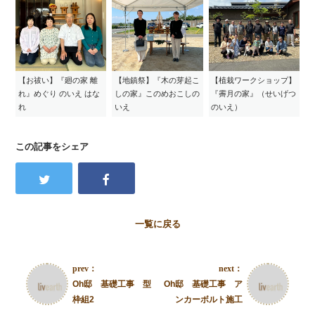
【お祓い】『廻の家 離
【地鎮祭】『木の芽起こ
【植栽ワークショップ】
れ』めぐり のいえ はな
しの家』このめおこしの
『霽月の家』（せいげつ
れ
いえ
のいえ）
この記事をシェア
一覧に戻る
prev：
next：
Oh邸 基礎工事 型
Oh邸 基礎工事 ア
枠組2
ンカーボルト施工