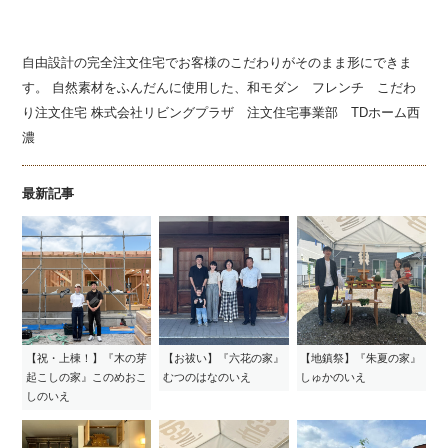
事業部 TDホーム西濃 注文住宅・注文建築・モダン住宅・和風住
宅・洋風住宅・二世帯住宅・古民家再生等、何でもお任せください。
自由設計の完全注文住宅でお客様のこだわりがそのまま形にできま
す。 自然素材をふんだんに使用した、和モダン フレンチ こだわ
り注文住宅 株式会社リビングプラザ 注文住宅事業部 TDホーム西
濃
最新記事
【祝・上棟！】『木の芽
【お祓い】『六花の家』
【地鎮祭】『朱夏の家』
起こしの家』このめおこ
むつのはなのいえ
しゅかのいえ
しのいえ