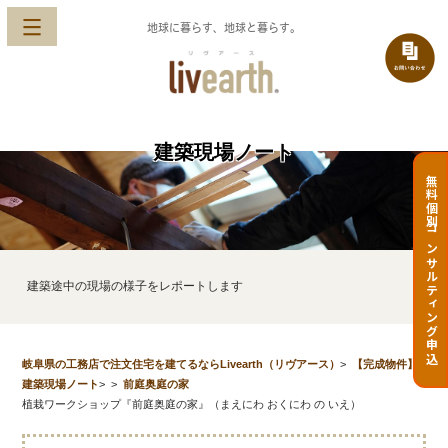
地球に暮らす、地球と暮らす。
建築現場ノート
無料個別コンサルティング申込
建築途中の現場の様子をレポートします
岐阜県の工務店で注文住宅を建てるならLivearth（リヴアース）
>
【完成物件】
建築現場ノート
>
>
前庭奥庭の家
植栽ワークショップ『前庭奥庭の家』（まえにわ おくにわ の いえ）