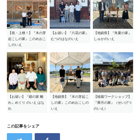
【祝・上棟！】『木の芽
【お祓い】『六花の家』
【地鎮祭】『朱夏の家』
起こしの家』このめおこ
むつのはなのいえ
しゅかのいえ
しのいえ
【お祓い】『廻の家 離
【地鎮祭】『木の芽起こ
【植栽ワークショップ】
れ』めぐり のいえ はな
しの家』このめおこしの
『霽月の家』（せいげつ
れ
いえ
のいえ）
この記事をシェア