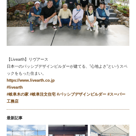
【Livearth】リヴアース
日本一のパッシブデザインビルダーが建てる、”心地よさ”というスペ
ックをもった住まい。
https://www.livearth.co.jp
#
livearth
#
岐阜木の家
#
岐阜注文住宅
#
パッシブデザインビルダー
#
スーパー
工務店
最新記事