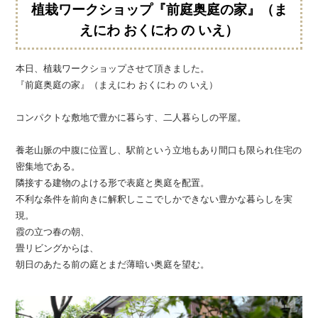
植栽ワークショップ『前庭奥庭の家』（ま
えにわ おくにわ の いえ）
本日、植栽ワークショップさせて頂きました。
『前庭奥庭の家』（まえにわ おくにわ の いえ）
コンパクトな敷地で豊かに暮らす、二人暮らしの平屋。
養老山脈の中腹に位置し、駅前という立地もあり間口も限られ住宅の
密集地である。
隣接する建物のよける形で表庭と奥庭を配置。
不利な条件を前向きに解釈しここでしかできない豊かな暮らしを実
現。
霞の立つ春の朝、
畳リビングからは、
朝日のあたる前の庭とまだ薄暗い奥庭を望む。