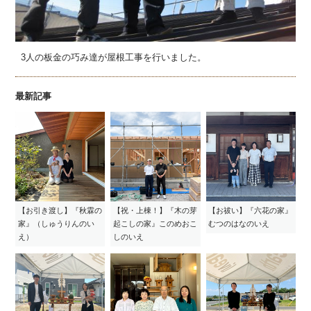
3人の板金の巧み達が屋根工事を行いました。
最新記事
【お引き渡し】『秋霖の
【祝・上棟！】『木の芽
【お祓い】『六花の家』
家』（しゅうりんのい
起こしの家』このめおこ
むつのはなのいえ
え）
しのいえ