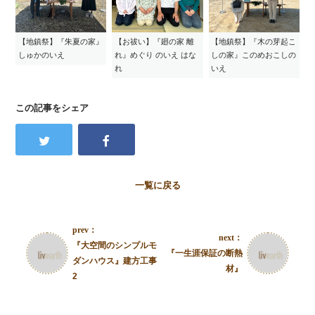
【地鎮祭】『朱夏の家』
【お祓い】『廻の家 離
【地鎮祭】『木の芽起こ
しゅかのいえ
れ』めぐり のいえ はな
しの家』このめおこしの
れ
いえ
この記事をシェア
一覧に戻る
prev：
next：
『大空間のシンプルモ
『一生涯保証の断熱
ダンハウス』建方工事
材』
2