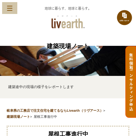
地球に暮らす、地球と暮らす。
建築現場ノート
無料個別コンサルティング申込
建築途中の現場の様子をレポートします
岐阜県の工務店で注文住宅を建てるならLivearth（リヴアース）
>
建築現場ノート
>
屋根工事進行中
屋根工事進行中