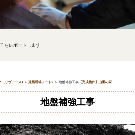
子をレポートします
th（リヴアース）
>
建築現場ノート
>
>
地盤補強工事
【完成物件】山里の家
地盤補強工事