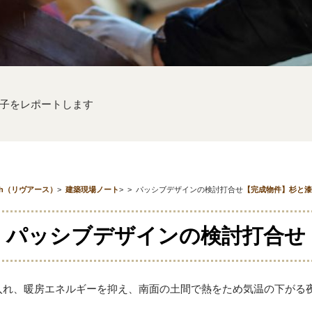
子をレポートします
th（リヴアース）
>
建築現場ノート
>
>
パッシブデザインの検討打合せ
【完成物件】杉と漆
パッシブデザインの検討打合せ
入れ、暖房エネルギーを抑え、南面の土間で熱をため気温の下がる