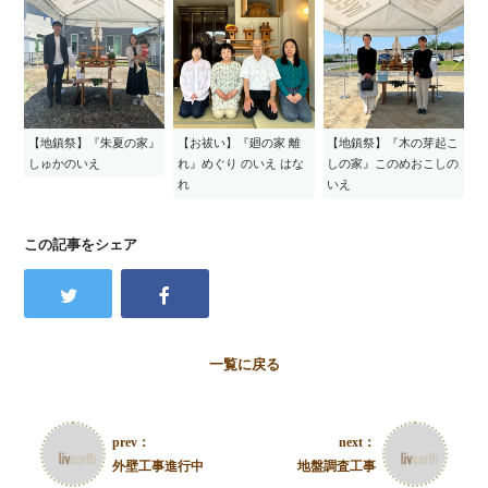
【地鎮祭】『朱夏の家』
【お祓い】『廻の家 離
【地鎮祭】『木の芽起こ
しゅかのいえ
れ』めぐり のいえ はな
しの家』このめおこしの
れ
いえ
この記事をシェア
一覧に戻る
prev：
next：
外壁工事進行中
地盤調査工事