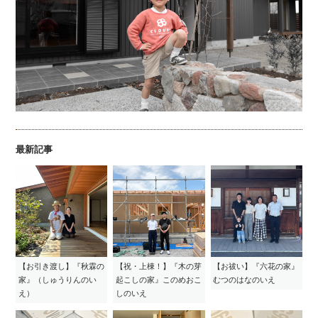
最新記事
【お引き渡し】『秋霖の
【祝・上棟！】『木の芽
【お祓い】『六花の家』
家』（しゅうりんのい
起こしの家』このめおこ
むつのはなのいえ
え）
しのいえ