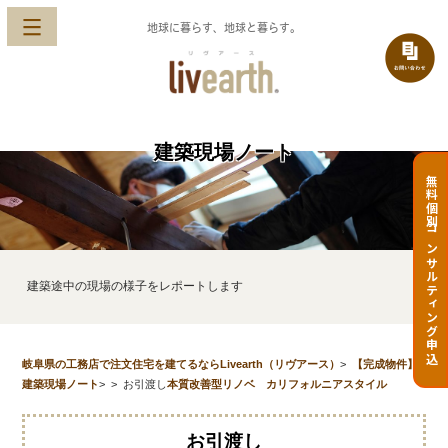
地球に暮らす、地球と暮らす。
建築現場ノート
無料個別コンサルティング申込
建築途中の現場の様子をレポートします
岐阜県の工務店で注文住宅を建てるならLivearth（リヴアース）
>
【完成物件】
建築現場ノート
>
>
お引渡し
本質改善型リノベ カリフォルニアスタイル
お引渡し