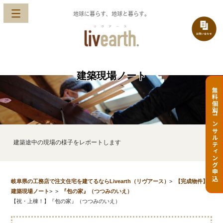
地球に暮らす、地球と暮らす。
建築現場ノート
無料個別コンサルティング申込
建築途中の現場の様子をレポートします
岐阜県の工務店で注文住宅を建てるならLivearth（リヴアース）
>
【完成物件】
建築現場ノート
>
>
『包の家』（つつみのいえ）
【祝・上棟！】『包の家』（つつみのいえ）