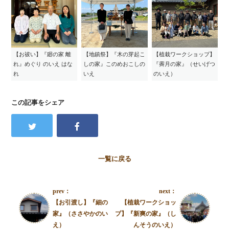
【お祓い】『廻の家 離
【地鎮祭】『木の芽起こ
【植栽ワークショップ】
れ』めぐり のいえ はな
しの家』このめおこしの
『霽月の家』（せいげつ
れ
いえ
のいえ）
この記事をシェア
一覧に戻る
prev：
next：
【お引渡し】『細の
【植栽ワークショッ
家』（ささやかのい
プ】『新爽の家』（し
え）
んそうのいえ）