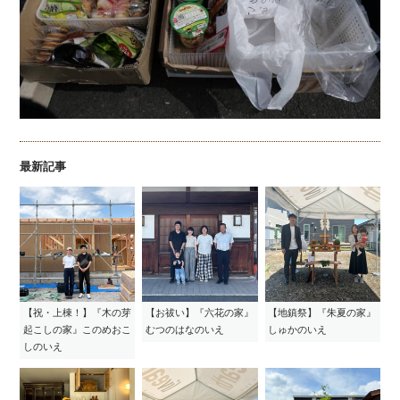
最新記事
【祝・上棟！】『木の芽
【お祓い】『六花の家』
【地鎮祭】『朱夏の家』
起こしの家』このめおこ
むつのはなのいえ
しゅかのいえ
しのいえ