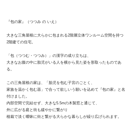
『包の家』（つつみ の いえ）
大きな三角屋根に大らかに包まれる2階層立体ワンルーム空間を持つ
2階建ての住宅。
「包（つつむ・つつみ）」の漢字の成り立ちは、
大きなお腹の中に胎児がいる人を横から見た姿を形取ったものであ
る。
この三角屋根の家は、「胎児を包む子宮のごとく、
家族を温かく包む器」で合って欲しいう願いを込めて『包の家』と名
付けました。
内部空間で完結せず、大きな5.5mの木製窓と通じて、
外に広がる庭と街も緩やかに繋がり
植栽で淡く曖昧に街と繋がる大らかな暮らしが繰り広げられます。