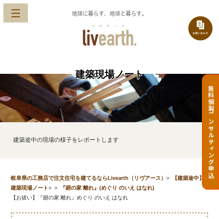
地球に暮らす、地球と暮らす。
建築現場ノート
無料個別コンサルティング申込
建築途中の現場の様子をレポートします
岐阜県の工務店で注文住宅を建てるならLivearth（リヴアース）
>
【建築途中】
建築現場ノート
>
>
『廻の家 離れ』(めぐり のいえ はなれ)
【お祓い】『廻の家 離れ』めぐり のいえ はなれ