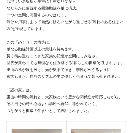
心地よい居場所が幾重にも重なりながら
なだらかに連続する回遊動線を軸に構成。
一つの空間に滞留するのではなく、
気分や用事によって自然に移ろいながら過ごせる“流れのある住まい
方”を実現しています。
この「めぐり」の構造は、
単なる動線計画以上の意味を持ちます。
長く積み重なってきた家族の記憶が空間にしみ込み、
世代が変わっても無理なく住み継げる“暮らしの循環”が生まれます。
里山の風が庭を抜け、光が奥まで届き、季節がめぐるように、
家族もまた、自然のリズムの中に優しく包まれて暮らせる住まい。
「廻の家」は、
里山の時間の流れと、大家族という豊かな関係性が呼応しながら、
その日その時の心地よい場所へ自然に導かれていく、
つながりと循環の住まいとして設計されました。