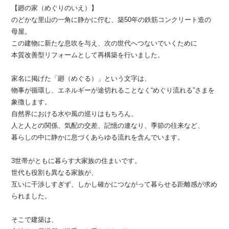
【廻の家（めぐりのいえ）】
のどかな里山の一角に静かに佇む、築50年の鉄筋コンクリート造の
母屋。
この建物に新たな息吹を与え、次の世代へつないでいくために
本質改善型リフォームとして再構築を行いました。
家名に掲げた「廻（めぐる）」という文字は、
物事が循環し、エネルギーが途切れることなく“めぐり流れる”さまを
象徴します。
自然界における水や風の巡りはもちろん、
人と人との関係、気配の交差、記憶の連なり、季節の往来など、
暮らしの中に静かに息づくあらゆる流れを含んでいます。
3世帯がともに暮らす大家族の住まいです。
世代も役割も異なる家族が、
互いに干渉しすぎず、しかし確かにつながって暮らせる距離感が求め
られました。
そこで建築は、