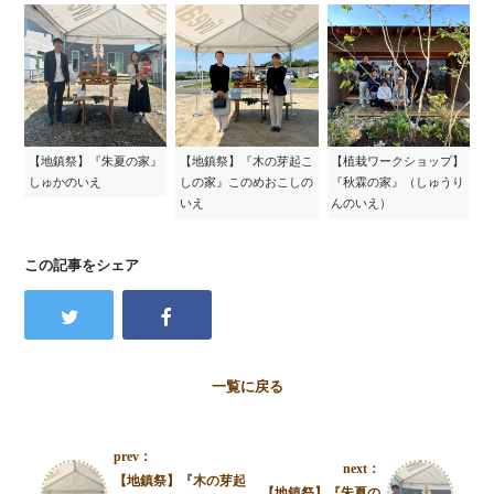
【地鎮祭】『朱夏の家』
【地鎮祭】『木の芽起こ
【植栽ワークショップ】
しゅかのいえ
しの家』このめおこしの
『秋霖の家』（しゅうり
いえ
んのいえ）
この記事をシェア
一覧に戻る
prev：
next：
【地鎮祭】『木の芽起
【地鎮祭】『朱夏の