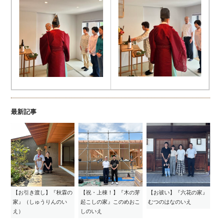
最新記事
【お引き渡し】『秋霖の
【祝・上棟！】『木の芽
【お祓い】『六花の家』
家』（しゅうりんのい
起こしの家』このめおこ
むつのはなのいえ
え）
しのいえ