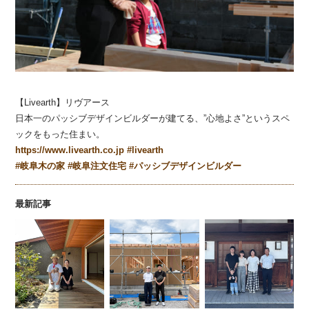
【Livearth】リヴアース
日本一のパッシブデザインビルダーが建てる、”心地よさ”というスペ
ックをもった住まい。
https://www.livearth.co.jp
#
livearth
#
岐阜木の家
#
岐阜注文住宅
#
パッシブデザインビルダー
最新記事