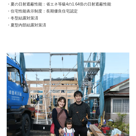
・夏の日射遮蔽性能：省エネ等級4の1.64倍の日射遮蔽性能
・住宅性能表示制度：長期優良住宅認定
・冬型結露対策済
・夏型内部結露対策済