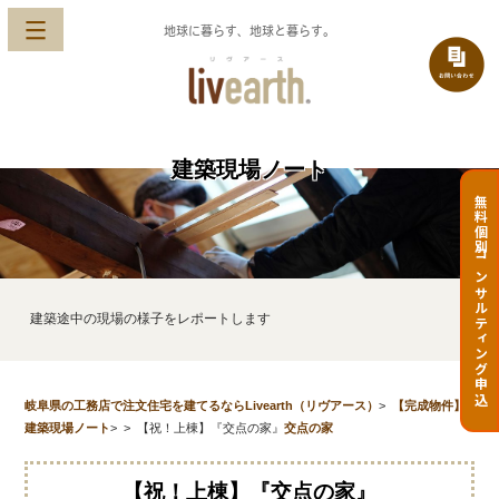
地球に暮らす、地球と暮らす。
建築現場ノート
無料個別コンサルティング申込
建築途中の現場の様子をレポートします
岐阜県の工務店で注文住宅を建てるならLivearth（リヴアース）
>
【完成物件】
建築現場ノート
>
>
【祝！上棟】『交点の家』
交点の家
【祝！上棟】『交点の家』