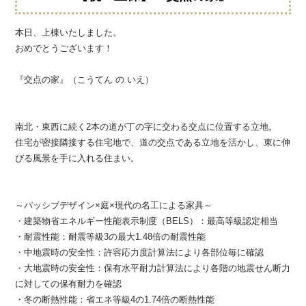
本日、上棟いたしました。
おめでとうございます！
『交点の家』（こうてん の いえ）
南北・東西に続く2本の道が丁の字に交わる交点に位置する立地。
住宅が密接隣接する住宅地で、道の交点である立地を活かし、東に伸
びる風景を手に入れる住まい。
～パッシブデザイン×庭×現代の名工による家具～
・建築物省エネルギー性能表示制度（BELS）：最高等級認定相当
・耐震性能：耐震等級3の最大1.48倍の耐震性能
・中地震時の安全性：許容応力度計算法により各部位毎に確認
・大地震時の安全性：保有水平耐力計算法により各階の地震せん断力
に対しての保有耐力を確認
・冬の断熱性能：省エネ等級4の1.74倍の断熱性能