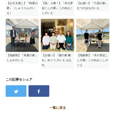
【お引き渡し】『秋霖の
【祝・上棟！】『木の芽
【お祓い】『六花の家』
家』（しゅうりんのい
起こしの家』このめおこ
むつのはなのいえ
え）
しのいえ
【地鎮祭】『朱夏の家』
【お祓い】『廻の家 離
【地鎮祭】『木の芽起こ
しゅかのいえ
れ』めぐり のいえ はな
しの家』このめおこしの
れ
いえ
この記事をシェア
一覧に戻る