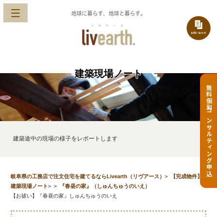
地球に暮らす、地球と暮らす。
建築現場ノート
無料個別コンサルティング申込
建築途中の現場の様子をレポートします
岐阜県の工務店で注文住宅を建てるならLivearth（リヴアース）
>
【完成物件】
建築現場ノート
>
>
『春昼の家』（しゅんちゅうのいえ）
【お祓い】『春昼の家』しゅんちゅうのいえ