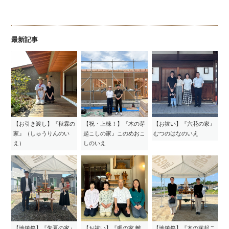
最新記事
【お引き渡し】『秋霖の
【祝・上棟！】『木の芽
【お祓い】『六花の家』
家』（しゅうりんのい
起こしの家』このめおこ
むつのはなのいえ
え）
しのいえ
【地鎮祭】『朱夏の家』
【お祓い】『廻の家 離
【地鎮祭】『木の芽起こ