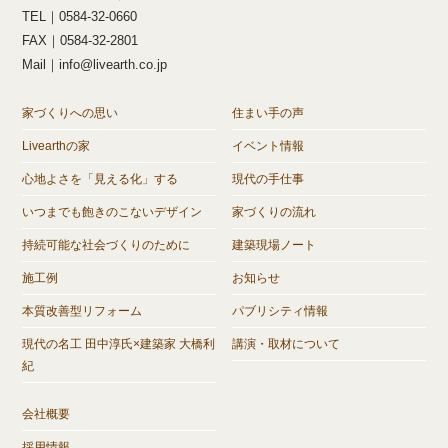
TEL｜0584-32-0660
FAX｜0584-32-2801
Mail｜info@livearth.co.jp
家づくりへの思い
住まい手の声
Livearthの家
イベント情報
心地よさを「見える化」する
現代の手仕事
いつまでも飽きのこないデザイン
家づくりの流れ
持続可能な社会づくりのために
建築現場ノート
施工例
お知らせ
本質改善型リフォーム
パブリシティ情報
現代の名工 田中淳氏×建築家 大橋利
講演・取材について
紀
会社概要
採用情報