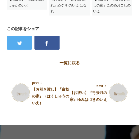
しゅかのいえ
れ』めぐり のいえ はな
しの家』このめおこしの
れ
いえ
この記事をシェア
一覧に戻る
prev：
next：
【お引き渡し】『白秋
【お祓い】『弓張月の
の家』（はくしゅうの
家』ゆみはづきのいえ
いえ）