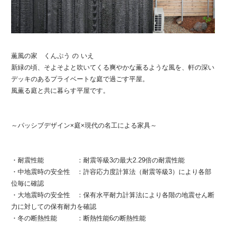
薫風の家 くんぷう の いえ
新緑の頃、そよそよと吹いてくる爽やかな薫るような風を、軒の深い
デッキのあるプライベートな庭で過ごす平屋。
風薫る庭と共に暮らす平屋です。
～パッシブデザイン×庭×現代の名工による家具～
・耐震性能 ：耐震等級3の最大2.29倍の耐震性能
・中地震時の安全性 ：許容応力度計算法（耐震等級3）により各部
位毎に確認
・大地震時の安全性 ：保有水平耐力計算法により各階の地震せん断
力に対しての保有耐力を確認
・冬の断熱性能 ：断熱性能6の断熱性能