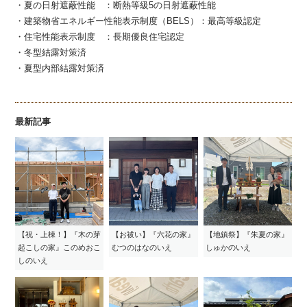
・夏の日射遮蔽性能 ：断熱等級5の日射遮蔽性能
・建築物省エネルギー性能表示制度（BELS）：最高等級認定
・住宅性能表示制度 ：長期優良住宅認定
・冬型結露対策済
・夏型内部結露対策済
最新記事
【祝・上棟！】『木の芽
【お祓い】『六花の家』
【地鎮祭】『朱夏の家』
起こしの家』このめおこ
むつのはなのいえ
しゅかのいえ
しのいえ