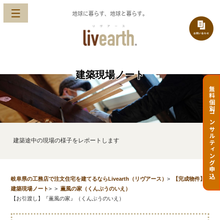
地球に暮らす、地球と暮らす。
建築現場ノート
無料個別コンサルティング申込
建築途中の現場の様子をレポートします
岐阜県の工務店で注文住宅を建てるならLivearth（リヴアース）
>
【完成物件】
建築現場ノート
>
>
薫風の家（くんぷうのいえ）
【お引渡し】『薫風の家』（くんぷうのいえ）