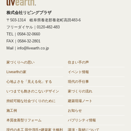
株式会社リビングプラザ
〒503-1314 岐阜県養老郡養老町高田483-6
フリーダイヤル｜0120-482-483
TEL｜0584-32-0660
FAX｜0584-32-2801
Mail｜info@livearth.co.jp
家づくりへの思い
住まい手の声
Livearthの家
イベント情報
心地よさを「見える化」する
現代の手仕事
いつまでも飽きのこないデザイン
家づくりの流れ
持続可能な社会づくりのために
建築現場ノート
施工例
お知らせ
本質改善型リフォーム
パブリシティ情報
現代の名工 田中淳氏×建築家 大橋利
講演・取材について