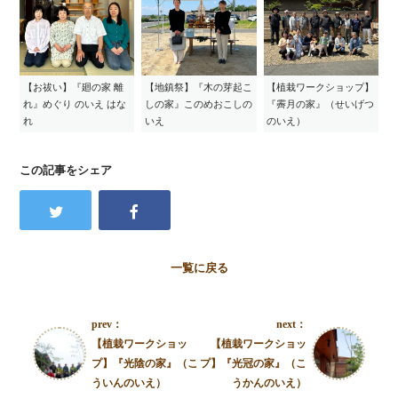
【お祓い】『廻の家 離
【地鎮祭】『木の芽起こ
【植栽ワークショップ】
れ』めぐり のいえ はな
しの家』このめおこしの
『霽月の家』（せいげつ
れ
いえ
のいえ）
この記事をシェア
一覧に戻る
prev：
next：
【植栽ワークショッ
【植栽ワークショッ
プ】『光陰の家』（こ
プ】『光冠の家』（こ
ういんのいえ）
うかんのいえ）