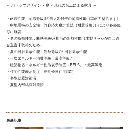
～ パッシブデザイン × 庭 × 現代の名工による家具 ～
・耐震性能：耐震等級3の最大2.44倍の耐震性能（準耐力壁含まず）
・中地震時の安全性：許容応力度計算法（耐震等級3）により各部位
毎に確認
・冬の断熱性能：断熱等級6+相当の断熱性能（木製サッシが自己適
合宣言未取得のため）
・夏の日射遮蔽性能：断熱等級7の日射遮蔽性能
・一次エネルギー消費等級：最高等級7
・建築物省エネルギー性能表示制度（BELS）：最高等級
・住宅性能表示制度：長期優良住宅認定
・冬型結露対策済
・夏型内部結露対策済
最新記事