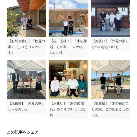
【お引き渡し】『秋霖の
【祝・上棟！】『木の芽
【お祓い】『六花の家』
家』（しゅうりんのい
起こしの家』このめおこ
むつのはなのいえ
え）
しのいえ
【地鎮祭】『朱夏の家』
【お祓い】『廻の家 離
【地鎮祭】『木の芽起こ
しゅかのいえ
れ』めぐり のいえ はな
しの家』このめおこしの
れ
いえ
この記事をシェア