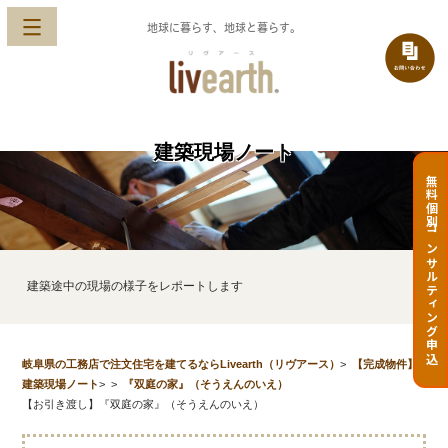
地球に暮らす、地球と暮らす。
建築現場ノート
無料個別コンサルティング申込
建築途中の現場の様子をレポートします
岐阜県の工務店で注文住宅を建てるならLivearth（リヴアース）
>
【完成物件】
建築現場ノート
>
>
『双庭の家』（そうえんのいえ）
【お引き渡し】『双庭の家』（そうえんのいえ）