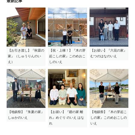
最新記事
【お引き渡し】『秋霖の
【祝・上棟！】『木の芽
【お祓い】『六花の家』
家』（しゅうりんのい
起こしの家』このめおこ
むつのはなのいえ
え）
しのいえ
【地鎮祭】『朱夏の家』
【お祓い】『廻の家 離
【地鎮祭】『木の芽起こ
しゅかのいえ
れ』めぐり のいえ はな
しの家』このめおこしの
れ
いえ