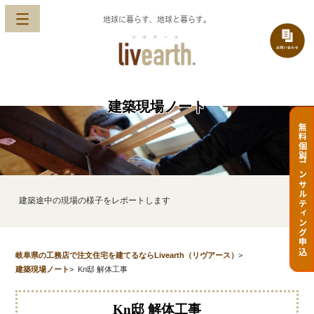
地球に暮らす、地球と暮らす。
建築現場ノート
無料個別コンサルティング申込
建築途中の現場の様子をレポートします
岐阜県の工務店で注文住宅を建てるならLivearth（リヴアース）
>
建築現場ノート
>
Kn邸 解体工事
Kn邸 解体工事