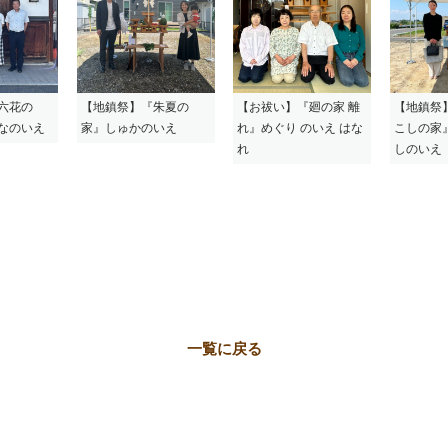
六花の
【地鎮祭】『朱夏の
【お祓い】『廻の家 離
【地鎮祭
なのいえ
家』しゅかのいえ
れ』めぐり のいえ はな
こしの家
れ
しのいえ
一覧に戻る