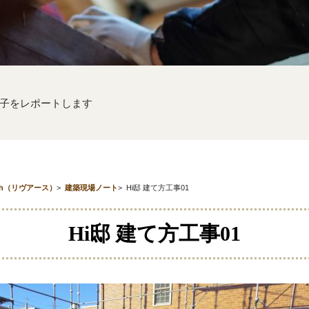
子をレポートします
th（リヴアース）
>
建築現場ノート
>
Hi邸 建て方工事01
Hi邸 建て方工事01