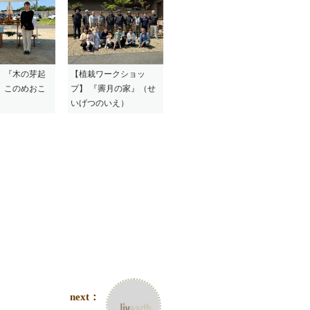
】『木の芽起
【植栽ワークショッ
』このめおこ
プ】 『霽月の家』（せ
いげつのいえ）
next：