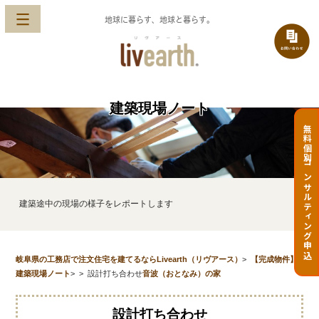
地球に暮らす、地球と暮らす。
建築現場ノート
無料個別コンサルティング申込
建築途中の現場の様子をレポートします
岐阜県の工務店で注文住宅を建てるならLivearth（リヴアース）
>
【完成物件】
建築現場ノート
>
>
設計打ち合わせ
音波（おとなみ）の家
設計打ち合わせ