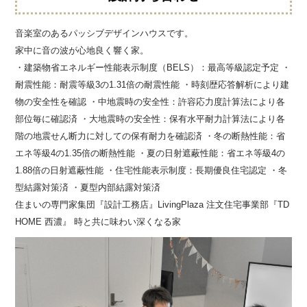
音楽室のあるパッシブデザインハウスです。
家中に音の波が心地良く響く家。
・建築物省エネルギー性能表示制度（BELS）：最高等級認定予定 ・
耐震性能：耐震等級3の1.31倍の耐震性能 ・時刻歴応答解析により建
物の安全性を確認 ・中地震時の安全性：許容応力度計算法により各
部位毎に確認済 ・大地震時の安全性：保有水平耐力計算法により各
階の地震せん断力に対しての保有耐力を確認済 ・冬の断熱性能：省
エネ等級4の1.35倍の断熱性能 ・夏の日射遮蔽性能：省エネ等級4の
1.88倍の日射遮蔽性能 ・住宅性能表示制度：長期優良住宅認定 ・冬
型結露対策済 ・夏型内部結露対策済
住まいの専門家集団『設計工務店』LivingPlaza 注文住宅事業部『TD
HOME 西濃』 時と共に味わい深くなる家