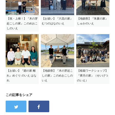
【祝・上棟！】『木の芽
【お祓い】『六花の家』
【地鎮祭】『朱夏の家』
起こしの家』このめおこ
むつのはなのいえ
しゅかのいえ
しのいえ
【お祓い】『廻の家 離
【地鎮祭】『木の芽起こ
【植栽ワークショップ】
れ』めぐり のいえ はな
しの家』このめおこしの
『霽月の家』（せいげつ
れ
いえ
のいえ）
この記事をシェア