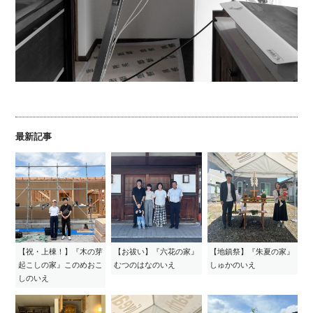
最新記事
【祝・上棟！】『木の芽
【お祓い】『六花の家』
【地鎮祭】『朱夏の家』
起こしの家』このめおこ
むつのはなのいえ
しゅかのいえ
しのいえ