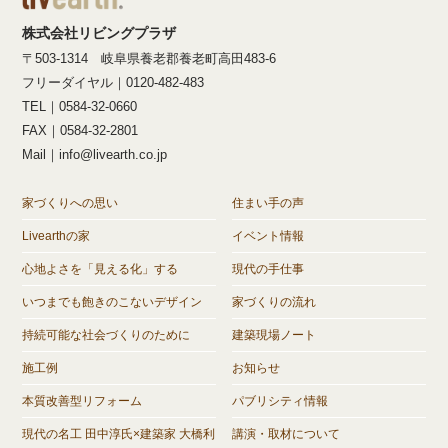
株式会社リビングプラザ
〒503-1314 岐阜県養老郡養老町高田483-6
フリーダイヤル｜0120-482-483
TEL｜0584-32-0660
FAX｜0584-32-2801
Mail｜info@livearth.co.jp
家づくりへの思い
住まい手の声
Livearthの家
イベント情報
心地よさを「見える化」する
現代の手仕事
いつまでも飽きのこないデザイン
家づくりの流れ
持続可能な社会づくりのために
建築現場ノート
施工例
お知らせ
本質改善型リフォーム
パブリシティ情報
現代の名工 田中淳氏×建築家 大橋利
講演・取材について