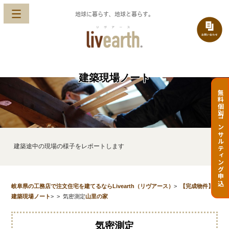
地球に暮らす、地球と暮らす。
建築現場ノート
無料個別コンサルティング申込
建築途中の現場の様子をレポートします
岐阜県の工務店で注文住宅を建てるならLivearth（リヴアース）
>
【完成物件】
建築現場ノート
>
>
気密測定
山里の家
気密測定