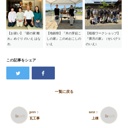
【お祓い】『廻の家 離
【地鎮祭】『木の芽起こ
【植栽ワークショップ】
れ』めぐり のいえ はな
しの家』このめおこしの
『霽月の家』（せいげつ
れ
いえ
のいえ）
この記事をシェア
一覧に戻る
prev：
next：
瓦工事
上棟