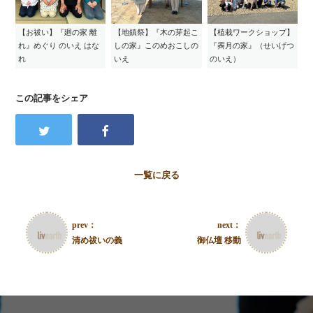
【お祓い】『廻の家 離
【地鎮祭】『木の芽起こ
【植栽ワークショップ】
れ』めぐり のいえ はな
しの家』このめおこしの
『霽月の家』（せいげつ
れ
いえ
のいえ）
この記事をシェア
一覧に戻る
prev：
next：
清め祓いの義
御仏壇 移動