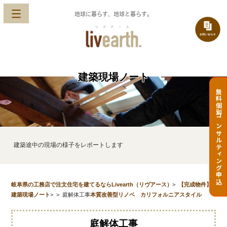
地球に暮らす、地球と暮らす。
建築現場ノート
無料個別コンサルティング申込
建築途中の現場の様子をレポートします
岐阜県の工務店で注文住宅を建てるならLivearth（リヴアース）
>
【完成物件】
建築現場ノート
>
>
庭解体工事
本質改善型リノベ カリフォルニアスタイル
庭解体工事