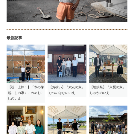
最新記事
【祝・上棟！】『木の芽
【お祓い】『六花の家』
【地鎮祭】『朱夏の家』
起こしの家』このめおこ
むつのはなのいえ
しゅかのいえ
しのいえ