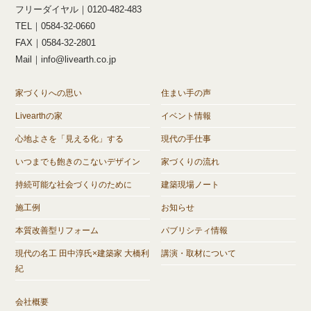
フリーダイヤル｜0120-482-483
TEL｜0584-32-0660
FAX｜0584-32-2801
Mail｜info@livearth.co.jp
家づくりへの思い
住まい手の声
Livearthの家
イベント情報
心地よさを「見える化」する
現代の手仕事
いつまでも飽きのこないデザイン
家づくりの流れ
持続可能な社会づくりのために
建築現場ノート
施工例
お知らせ
本質改善型リフォーム
パブリシティ情報
現代の名工 田中淳氏×建築家 大橋利
講演・取材について
紀
会社概要