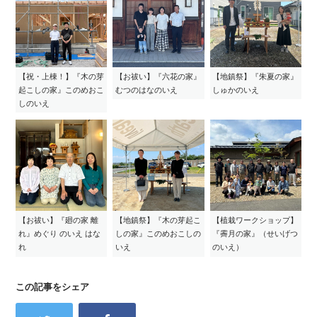
【祝・上棟！】『木の芽
【お祓い】『六花の家』
【地鎮祭】『朱夏の家』
起こしの家』このめおこ
むつのはなのいえ
しゅかのいえ
しのいえ
【お祓い】『廻の家 離
【地鎮祭】『木の芽起こ
【植栽ワークショップ】
れ』めぐり のいえ はな
しの家』このめおこしの
『霽月の家』（せいげつ
れ
いえ
のいえ）
この記事をシェア