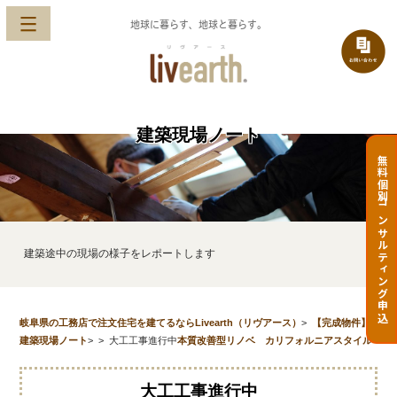
地球に暮らす、地球と暮らす。
建築現場ノート
無料個別コンサルティング申込
建築途中の現場の様子をレポートします
岐阜県の工務店で注文住宅を建てるならLivearth（リヴアース）
>
【完成物件】
建築現場ノート
>
>
大工工事進行中
本質改善型リノベ カリフォルニアスタイル
大工工事進行中