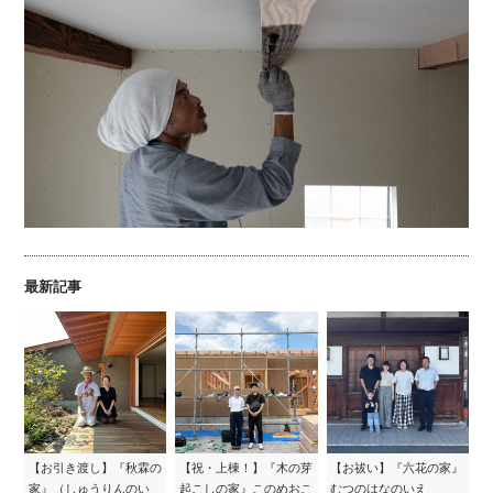
最新記事
【お引き渡し】『秋霖の
【祝・上棟！】『木の芽
【お祓い】『六花の家』
家』（しゅうりんのい
起こしの家』このめおこ
むつのはなのいえ