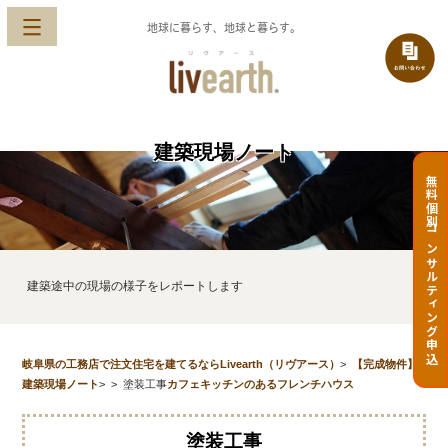
地球に暮らす、地球と暮らす。
建築現場ノート
無料個別コンサルティング申込
建築途中の現場の様子をレポートします
岐阜県の工務店で注文住宅を建てるならLivearth（リヴアース）
>
【完成物件】
建築現場ノート
>
>
塗装工事
カフェキッチンのあるフレンチハウス
塗装工事