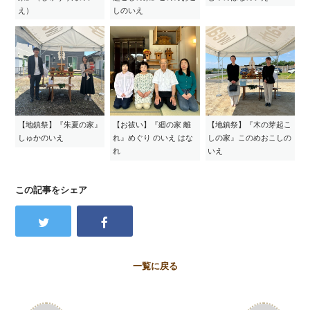
え）
しのいえ
【地鎮祭】『朱夏の家』
【お祓い】『廻の家 離
【地鎮祭】『木の芽起こ
しゅかのいえ
れ』めぐり のいえ はな
しの家』このめおこしの
れ
いえ
この記事をシェア
一覧に戻る