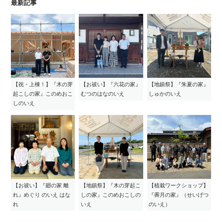
最新記事
【祝・上棟！】『木の芽
【お祓い】『六花の家』
【地鎮祭】『朱夏の家』
起こしの家』このめおこ
むつのはなのいえ
しゅかのいえ
しのいえ
【お祓い】『廻の家 離
【地鎮祭】『木の芽起こ
【植栽ワークショップ】
れ』めぐり のいえ はな
しの家』このめおこしの
『霽月の家』（せいげつ
れ
いえ
のいえ）