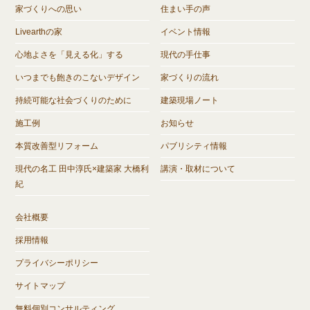
家づくりへの思い
住まい手の声
Livearthの家
イベント情報
心地よさを「見える化」する
現代の手仕事
いつまでも飽きのこないデザイン
家づくりの流れ
持続可能な社会づくりのために
建築現場ノート
施工例
お知らせ
本質改善型リフォーム
パブリシティ情報
現代の名工 田中淳氏×建築家 大橋利
講演・取材について
紀
会社概要
採用情報
プライバシーポリシー
サイトマップ
無料個別コンサルティング