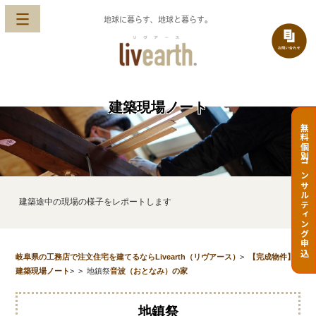
地球に暮らす、地球と暮らす。
建築現場ノート
無料個別コンサルティング申込
建築途中の現場の様子をレポートします
岐阜県の工務店で注文住宅を建てるならLivearth（リヴアース）
>
【完成物件】
建築現場ノート
>
>
地鎮祭
音波（おとなみ）の家
地鎮祭