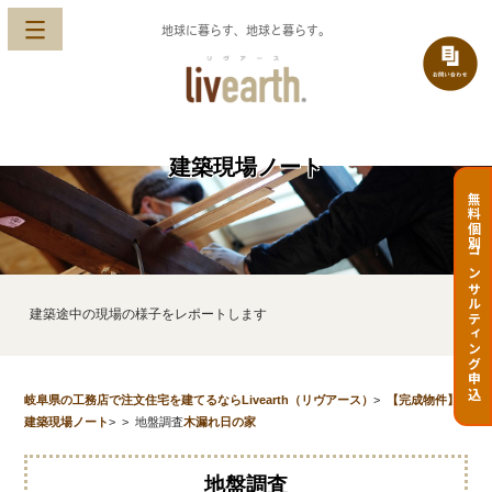
地球に暮らす、地球と暮らす。
建築現場ノート
無料個別コンサルティング申込
建築途中の現場の様子をレポートします
岐阜県の工務店で注文住宅を建てるならLivearth（リヴアース）
>
【完成物件】
建築現場ノート
>
>
地盤調査
木漏れ日の家
地盤調査