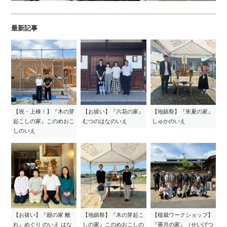
最新記事
【祝・上棟！】『木の芽
【お祓い】『六花の家』
【地鎮祭】『朱夏の家』
起こしの家』このめおこ
むつのはなのいえ
しゅかのいえ
しのいえ
【お祓い】『廻の家 離
【地鎮祭】『木の芽起こ
【植栽ワークショップ】
れ』めぐり のいえ はな
しの家』このめおこしの
『霽月の家』（せいげつ