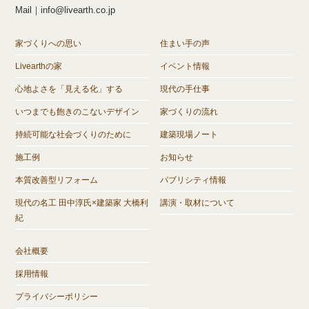
Mail｜info@livearth.co.jp
家づくりへの思い
住まい手の声
Livearthの家
イベント情報
心地よさを「見える化」する
現代の手仕事
いつまでも飽きのこないデザイン
家づくりの流れ
持続可能な社会づくりのために
建築現場ノート
施工例
お知らせ
本質改善型リフォーム
パブリシティ情報
現代の名工 田中淳氏×建築家 大橋利
講演・取材について
紀
会社概要
採用情報
プライバシーポリシー