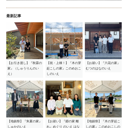
最新記事
【お引き渡し】『秋霖の
【祝・上棟！】『木の芽
【お祓い】『六花の家』
家』（しゅうりんのい
起こしの家』このめおこ
むつのはなのいえ
え）
しのいえ
【地鎮祭】『朱夏の家』
【お祓い】『廻の家 離
【地鎮祭】『木の芽起こ
しゅかのいえ
れ』めぐり のいえ はな
しの家』このめおこしの