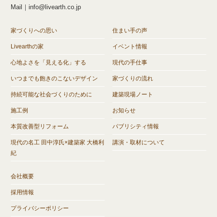
Mail｜info@livearth.co.jp
家づくりへの思い
住まい手の声
Livearthの家
イベント情報
心地よさを「見える化」する
現代の手仕事
いつまでも飽きのこないデザイン
家づくりの流れ
持続可能な社会づくりのために
建築現場ノート
施工例
お知らせ
本質改善型リフォーム
パブリシティ情報
現代の名工 田中淳氏×建築家 大橋利
講演・取材について
紀
会社概要
採用情報
プライバシーポリシー