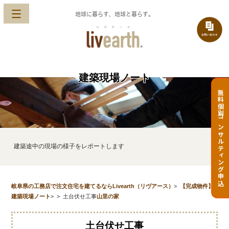
地球に暮らす、地球と暮らす。
建築現場ノート
無料個別コンサルティング申込
建築途中の現場の様子をレポートします
岐阜県の工務店で注文住宅を建てるならLivearth（リヴアース）
>
【完成物件】
建築現場ノート
>
>
土台伏せ工事
山里の家
土台伏せ工事