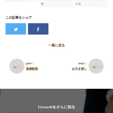
れ
いえ
この記事をシェア
一覧に戻る
prev：
next：
基礎配筋
お引き渡し
Livearthをさらに知る