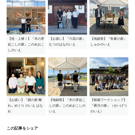
【祝・上棟！】『木の芽
【お祓い】『六花の家』
【地鎮祭】『朱夏の家』
起こしの家』このめおこ
むつのはなのいえ
しゅかのいえ
しのいえ
【お祓い】『廻の家 離
【地鎮祭】『木の芽起こ
【植栽ワークショップ】
れ』めぐり のいえ はな
しの家』このめおこしの
『霽月の家』（せいげつ
れ
いえ
のいえ）
この記事をシェア