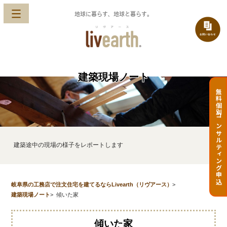
地球に暮らす、地球と暮らす。
建築現場ノート
無料個別コンサルティング申込
建築途中の現場の様子をレポートします
岐阜県の工務店で注文住宅を建てるならLivearth（リヴアース）
>
建築現場ノート
>
傾いた家
傾いた家