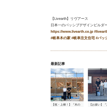
【Livearth】リヴアース
日本一のパッシブデザインビルダー
https://www.livearth.co.jp
#
liveart
#
岐阜木の家
#
岐阜注文住宅
#
パッ
最新記事
【祝・上棟！】『木の
【お祓い】『