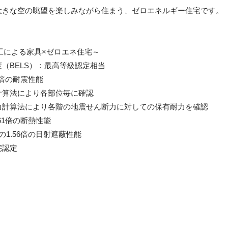
大きな空の眺望を楽しみながら住まう、ゼロエネルギー住宅です。
工による家具×ゼロエネ住宅～
（BELS）：最高等級認定相当
7倍の耐震性能
計算法により各部位毎に確認
力計算法により各階の地震せん断力に対しての保有耐力を確認
61倍の断熱性能
1.56倍の日射遮蔽性能
宅認定