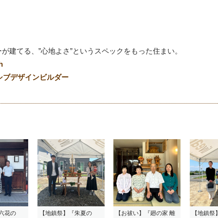
が建てる、”心地よさ”というスペックをもった住まい。
h
シブデザインビルダー
六花の
【地鎮祭】『朱夏の
【お祓い】『廻の家 離
【地鎮祭