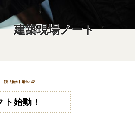
建築現場ノート
！
【完成物件】畑空の家
ェクト始動！