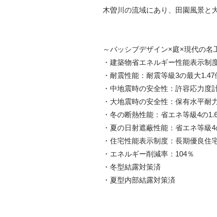
木曽川の流域にあり、田園風景と
～パッシブデザイン×庭×現代の名
・建築物省エネルギー性能表示制度
・耐震性能：耐震等級3の最大1.4
・中地震時の安全性：許容応力度
・大地震時の安全性：保有水平耐
・冬の断熱性能：省エネ等級4の1.
・夏の日射遮蔽性能：省エネ等級4の
・住宅性能表示制度：長期優良住
・エネルギー削減率：104％
・冬型結露対策済
・夏型内部結露対策済