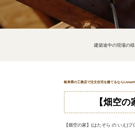
建築途中の現場の様
岐阜県の工務店で注文住宅を建てるならLivear
【畑空の家
【畑空の家】(はたぞら の いえ)