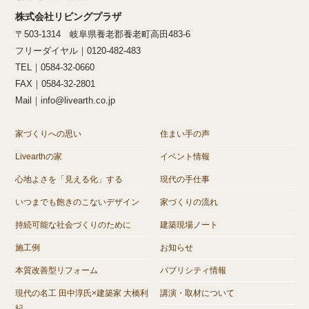
株式会社リビングプラザ
〒503-1314 岐阜県養老郡養老町高田483-6
フリーダイヤル｜0120-482-483
TEL｜0584-32-0660
FAX｜0584-32-2801
Mail｜info@livearth.co.jp
家づくりへの思い
住まい手の声
Livearthの家
イベント情報
心地よさを「見える化」する
現代の手仕事
いつまでも飽きのこないデザイン
家づくりの流れ
持続可能な社会づくりのために
建築現場ノート
施工例
お知らせ
本質改善型リフォーム
パブリシティ情報
現代の名工 田中淳氏×建築家 大橋利
講演・取材について
紀