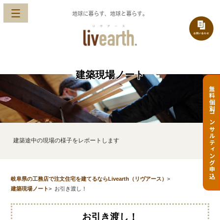
地球に暮らす、地球と暮らす。
建築現場ノート
無料個別コンサルティング申込
建築途中の現場の様子をレポートします
岐阜県の工務店で注文住宅を建てるならLivearth（リヴアース）
>
建築現場ノート
>
お引き渡し！
お引き渡し！