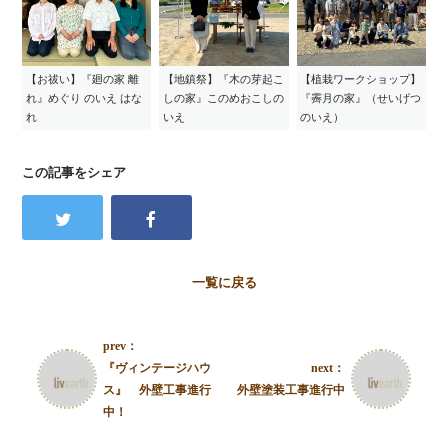
【お祓い】『廻の家 離
【地鎮祭】『木の芽起こ
【植栽ワークショップ】
れ』めぐり のいえ はな
しの家』このめおこしの
『霽月の家』（せいげつ
れ
いえ
のいえ）
この記事をシェア
一覧に戻る
prev：
『ヴィンテージハウ
next：
ス』 外壁工事進行
外壁塗装工事進行中
中！