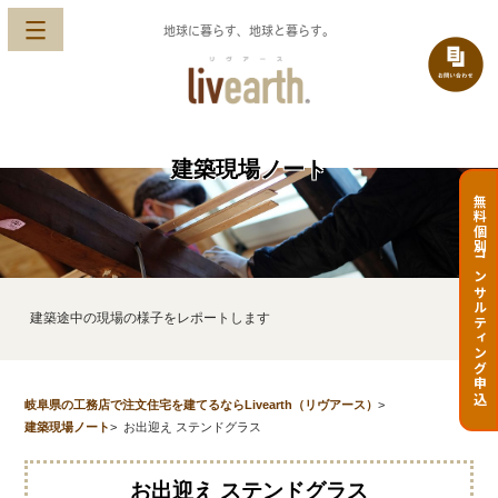
地球に暮らす、地球と暮らす。
建築現場ノート
無料個別コンサルティング申込
建築途中の現場の様子をレポートします
岐阜県の工務店で注文住宅を建てるならLivearth（リヴアース）
>
建築現場ノート
>
お出迎え ステンドグラス
お出迎え ステンドグラス