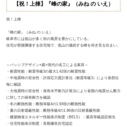
【祝！上棟】『峰の家』（みね の いえ）
祝！上棟
『峰の家』（みね の いえ）
岐阜市には低山が多く街の風景を豊かにしている。
住宅が密接隣接する住宅地で、低山の連続する峰を仰ぎ見る住まい。
～パッシブデザイン×庭×現代の名工による家具～
・耐震性能：耐震等級3の最大1.42倍の耐震性能
・中地震時の安全性：許容応力度計算法（耐震等級3）により各部位
毎に確認
・大地震時の安全性：保有水平耐力計算法により各階の地震せん断力
に対しての保有耐力を確認
・冬の断熱性能：断熱等級4の1.93倍の断熱性能
・夏の日射遮蔽性能：断熱等級4の1.86倍の日射遮蔽性能
・建築物省エネルギー性能表示制度（BELS）：最高等級認定相当
・住宅性能表示制度：長期優良住宅認定