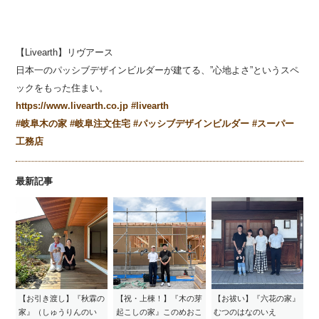
【Livearth】リヴアース
日本一のパッシブデザインビルダーが建てる、”心地よさ”というスペ
ックをもった住まい。
https://www.livearth.co.jp
#livearth
#岐阜木の家
#岐阜注文住宅
#パッシブデザインビルダー
#スーパー
工務店
最新記事
【お引き渡し】『秋霖の
【祝・上棟！】『木の芽
【お祓い】『六花の家』
家』（しゅうりんのい
起こしの家』このめおこ
むつのはなのいえ