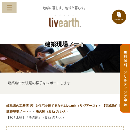
地球に暮らす、地球と暮らす。
建築現場ノート
無料個別コンサルティング申込
建築途中の現場の様子をレポートします
岐阜県の工務店で注文住宅を建てるならLivearth（リヴアース）
>
【完成物件】
建築現場ノート
>
>
峰の家（みね の いえ）
【祝！上棟】『峰の家』（みね の いえ）