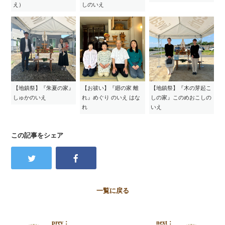
え）
しのいえ
【地鎮祭】『朱夏の家』
【お祓い】『廻の家 離
【地鎮祭】『木の芽起こ
しゅかのいえ
れ』めぐり のいえ はな
しの家』このめおこしの
れ
いえ
この記事をシェア
一覧に戻る
prev：
next：