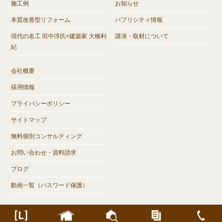
施工例
お知らせ
本質改善型リフォーム
パブリシティ情報
現代の名工 田中淳氏×建築家 大橋利
講演・取材について
紀
会社概要
採用情報
プライバシーポリシー
サイトマップ
無料個別コンサルティング
お問い合わせ・資料請求
ブログ
動画一覧（パスワード保護）
©
岐阜県大垣市で注文住宅なら木の家づくり【Livearth】リヴアース