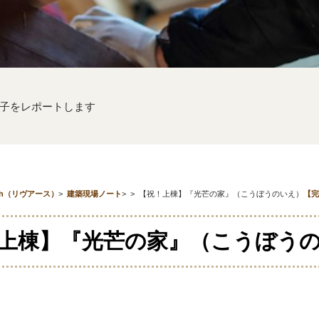
子をレポートします
th（リヴアース）
>
建築現場ノート
>
>
【祝！上棟】『光芒の家』（こうぼうのいえ）
【完
上棟】『光芒の家』（こうぼう