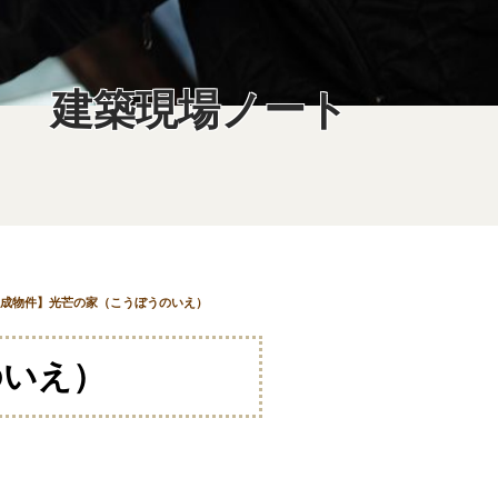
建築現場ノート
成物件】光芒の家（こうぼうのいえ）
のいえ）