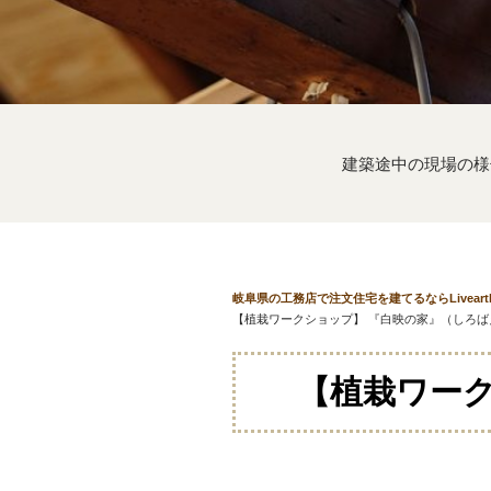
建築途中の現場の様
岐阜県の工務店で注文住宅を建てるならLivear
【植栽ワークショップ】 『白映の家』（しろば
【植栽ワー