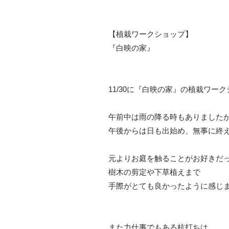
【植栽ワークショップ】
『白映の家』
11/30に『白映の家』の植栽ワー
午前中は雨の降る時もありました
午後からは日も出始め、無事に終
元よりお庭を触ることがお好きだ
樹木の剪定や下草植えまで
手際がとても良かったように感じ
また力仕事でもある杭打ちは