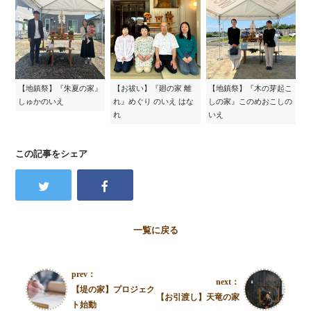
【地鎮祭】『朱夏の家』
【お祓い】『廻の家 離
【地鎮祭】『木の芽起こ
しゅかのいえ
れ』めぐり のいえ はな
しの家』このめおこしの
れ
いえ
この記事をシェア
一覧に戻る
prev：
next：
【堤の家】プロジェク
【お引渡し】天竜の家
ト始動