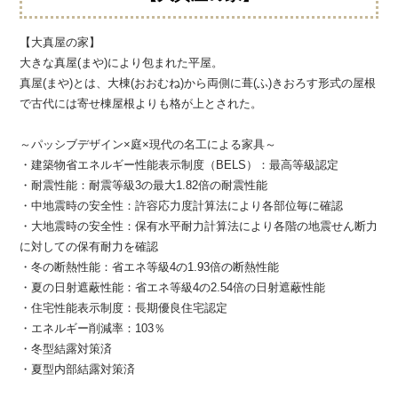
【大真屋の家】
大きな真屋(まや)により包まれた平屋。
真屋(まや)とは、大棟(おおむね)から両側に葺(ふ)きおろす形式の屋根
で古代には寄せ棟屋根よりも格が上とされた。
～パッシブデザイン×庭×現代の名工による家具～
・建築物省エネルギー性能表示制度（BELS）：最高等級認定
・耐震性能：耐震等級3の最大1.82倍の耐震性能
・中地震時の安全性：許容応力度計算法により各部位毎に確認
・大地震時の安全性：保有水平耐力計算法により各階の地震せん断力
に対しての保有耐力を確認
・冬の断熱性能：省エネ等級4の1.93倍の断熱性能
・夏の日射遮蔽性能：省エネ等級4の2.54倍の日射遮蔽性能
・住宅性能表示制度：長期優良住宅認定
・エネルギー削減率：103％
・冬型結露対策済
・夏型内部結露対策済