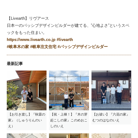
【Livearth】リヴアース
日本一のパッシブデザインビルダーが建てる、”心地よさ”というスペ
ックをもった住まい。
https://www.livearth.co.jp
#
livearth
#
岐阜木の家
#
岐阜注文住宅
#
パッシブデザインビルダー
最新記事
【お引き渡し】『秋霖の
【祝・上棟！】『木の芽
【お祓い】『六花の家』
家』（しゅうりんのい
起こしの家』このめおこ
むつのはなのいえ
え）
しのいえ