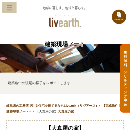
地球に暮らす、地球と暮らす。
建築現場ノート
無料個別コンサルティング申込
建築途中の現場の様子をレポートします
岐阜県の工務店で注文住宅を建てるならLivearth（リヴアース）
>
【完成物件】
建築現場ノート
>
>
【大真屋の家】
大真屋の家
【大真屋の家】