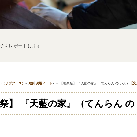
子をレポートします
th（リヴアース）
>
建築現場ノート
>
>
【地鎮祭】 『天藍の家』（てんらん の いえ）
【完
祭】 『天藍の家』（てんらん の