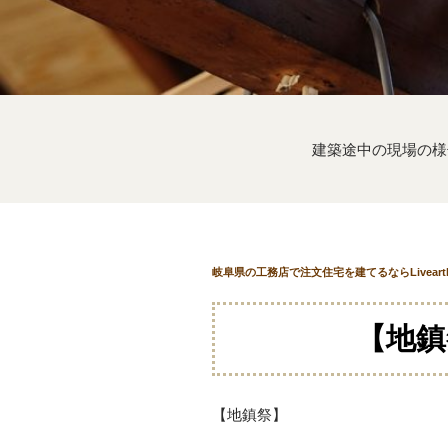
建築途中の現場の様
岐阜県の工務店で注文住宅を建てるならLivear
【地鎮
【地鎮祭】