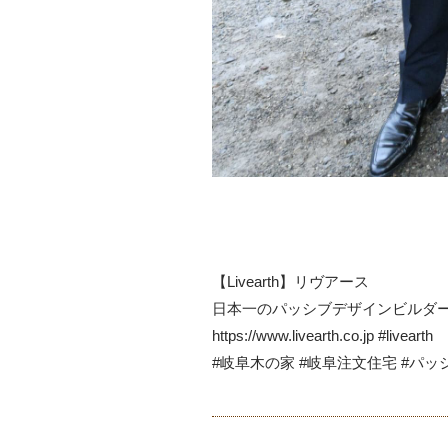
【Livearth】リヴアース
日本一のパッシブデザインビルダー
https://www.livearth.co.jp #livearth
#岐阜木の家 #岐阜注文住宅 #パ