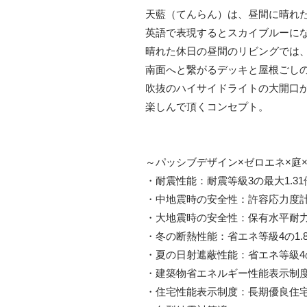
天藍（てんらん）は、昼間に晴れ
英語で表現するとスカイブルーに
晴れた休日の昼間のリビングでは
南面へと繋がるデッキと屋根ごし
吹抜のハイサイドライトの大開口
楽しんで頂くコンセプト。
～パッシブデザイン×ゼロエネ×庭
・耐震性能：耐震等級3の最大1.3
・中地震時の安全性：許容応力度
・大地震時の安全性：保有水平耐
・冬の断熱性能：省エネ等級4の1.
・夏の日射遮蔽性能：省エネ等級4の
・建築物省エネルギー性能表示制度
・住宅性能表示制度：長期優良住