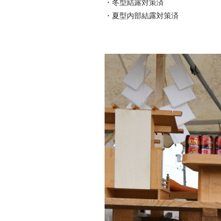
・冬型結露対策済
・夏型内部結露対策済