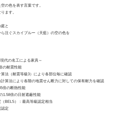
た空の色を表す言葉です。
なります。
、
の庭と
から注ぐスカイブルー（天藍）の空の色を
×現代の名工による家具～
1倍の耐震性能
計算法（耐震等級3）により各部位毎に確認
力計算法により各階の地震せん断力に対しての保有耐力を確認
85倍の断熱性能
1.58倍の日射遮蔽性能
（BELS）：最高等級認定相当
宅認定