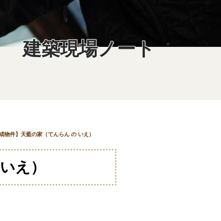
建築現場ノート
成物件】天藍の家（てんらん の いえ）
 いえ）