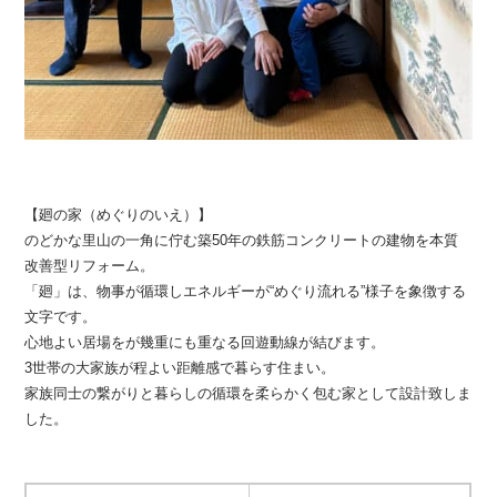
【廻の家（めぐりのいえ）】
のどかな里山の一角に佇む築50年の鉄筋コンクリートの建物を本質
改善型リフォーム。
「廻」は、物事が循環しエネルギーが“めぐり流れる”様子を象徴する
文字です。
心地よい居場をが幾重にも重なる回遊動線が結びます。
3世帯の大家族が程よい距離感で暮らす住まい。
家族同士の繋がりと暮らしの循環を柔らかく包む家として設計致しま
した。