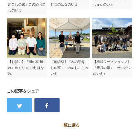
起こしの家』このめおこ
むつのはなのいえ
しゅかのいえ
しのいえ
【お祓い】『廻の家 離
【地鎮祭】『木の芽起こ
【植栽ワークショップ】
れ』めぐり のいえ はな
しの家』このめおこしの
『霽月の家』（せいげつ
れ
いえ
のいえ）
この記事をシェア
一覧に戻る