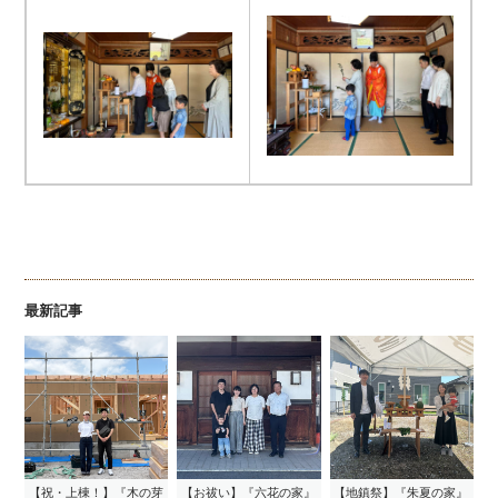
最新記事
【祝・上棟！】『木の芽
【お祓い】『六花の家』
【地鎮祭】『朱夏の家』