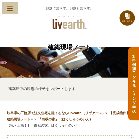
地球に暮らす、地球と暮らす。
建築現場ノート
無料個別コンサルティング申込
建築途中の現場の様子をレポートします
岐阜県の工務店で注文住宅を建てるならLivearth（リヴアース）
>
【完成物件】
建築現場ノート
>
>
『白秋の家』（はくしゅうのいえ）
【祝・上棟！】『白秋の家』はくしゅうのいえ