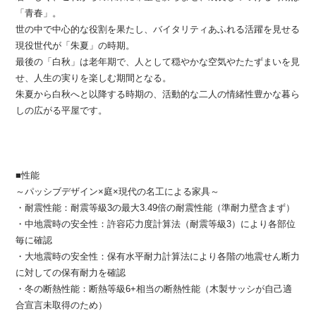
「青春」。
世の中で中心的な役割を果たし、バイタリティあふれる活躍を見せる
現役世代が「朱夏」の時期。
最後の「白秋」は老年期で、人として穏やかな空気やたたずまいを見
せ、人生の実りを楽しむ期間となる。
朱夏から白秋へと以降する時期の、活動的な二人の情緒性豊かな暮ら
しの広がる平屋です。
■性能
～パッシブデザイン×庭×現代の名工による家具～
・耐震性能：耐震等級3の最大3.49倍の耐震性能（準耐力壁含まず）
・中地震時の安全性：許容応力度計算法（耐震等級3）により各部位
毎に確認
・大地震時の安全性：保有水平耐力計算法により各階の地震せん断力
に対しての保有耐力を確認
・冬の断熱性能：断熱等級6+相当の断熱性能（木製サッシが自己適
合宣言未取得のため）