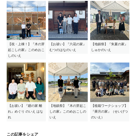
【祝・上棟！】『木の芽
【お祓い】『六花の家』
【地鎮祭】『朱夏の家』
起こしの家』このめおこ
むつのはなのいえ
しゅかのいえ
しのいえ
【お祓い】『廻の家 離
【地鎮祭】『木の芽起こ
【植栽ワークショップ】
れ』めぐり のいえ はな
しの家』このめおこしの
『霽月の家』（せいげつ
れ
いえ
のいえ）
この記事をシェア