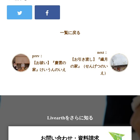
一覧に戻る
next：
prev：
【お引き渡し】『繊月
【お祓い】『慶雲の
の家』（せんげつのい
家』けいうんのいえ
え）
Livearthをさらに知る
お問い合わせ・資料請求