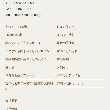
TEL｜0584-32-0660
FAX｜0584-32-2801
Mail｜info@livearth.co.jp
家づくりへの思い
住まい手の声
Livearthの家
イベント情報
心地よさを「見える化」する
現代の手仕事
いつまでも飽きのこないデザイン
家づくりの流れ
持続可能な社会づくりのために
建築現場ノート
施工例
お知らせ
本質改善型リフォーム
パブリシティ情報
現代の名工 田中淳氏×建築家 大橋利
講演・取材について
紀
会社概要
採用情報