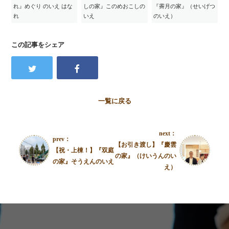
れ』めぐり のいえ はな
しの家』このめおこしの
『霽月の家』（せいげつ
れ
いえ
のいえ）
この記事をシェア
一覧に戻る
next：
prev：
【お引き渡し】『慶雲
【祝・上棟！】『双庭
の家』（けいうんのい
の家』そうえんのいえ
え）