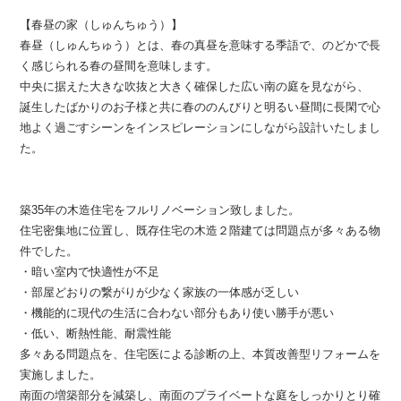
【春昼の家（しゅんちゅう）】
春昼（しゅんちゅう）とは、春の真昼を意味する季語で、のどかで長
く感じられる春の昼間を意味します。
中央に据えた大きな吹抜と大きく確保した広い南の庭を見ながら、
誕生したばかりのお子様と共に春ののんびりと明るい昼間に長閑で心
地よく過ごすシーンをインスピレーションにしながら設計いたしまし
た。
築35年の木造住宅をフルリノベーション致しました。
住宅密集地に位置し、既存住宅の木造２階建ては問題点が多々ある物
件でした。
・暗い室内で快適性が不足
・部屋どおりの繋がりが少なく家族の一体感が乏しい
・機能的に現代の生活に合わない部分もあり使い勝手が悪い
・低い、断熱性能、耐震性能
多々ある問題点を、住宅医による診断の上、本質改善型リフォームを
実施しました。
南面の増築部分を減築し、南面のプライベートな庭をしっかりとり確