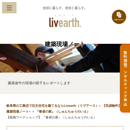
地球に暮らす、地球と暮らす。
建築現場ノート
無料個別コンサルティング申込
建築途中の現場の様子をレポートします
岐阜県の工務店で注文住宅を建てるならLivearth（リヴアース）
>
【完成物件】
建築現場ノート
>
>
『春昼の家』（しゅんちゅうのいえ）
【植栽ワークショップ】 『春昼の家』（しゅんちゅうのいえ）