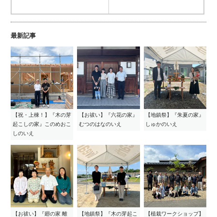
最新記事
【祝・上棟！】『木の芽
【お祓い】『六花の家』
【地鎮祭】『朱夏の家』
起こしの家』このめおこ
むつのはなのいえ
しゅかのいえ
しのいえ
【お祓い】『廻の家 離
【地鎮祭】『木の芽起こ
【植栽ワークショップ】