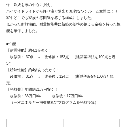
保、吹抜を家の中心に据え、
ハイサイドライトから降り注ぐ陽光と3D的なワンルーム空間により
家中どこでも家族の雰囲気を感じる構成にしました。
低かった断熱性能、耐震性能共に新築の基準の越える余裕を持った性
能を確保しました。
■性能
【耐震性能】約4.1倍強く！
改修前： 37点 → 改修後：153点 （建築基準法を100点と規
定）
【断熱性能】約4倍あったかく！
改修前： 31点 → 改修後：124点 （断熱等級5を100点と規
定）
【光熱費】年間約21万円安く！
改修前：38万円/年 → 改修後：17万円/年
（一次エネルギー消費量算定プログラムを光熱換算）