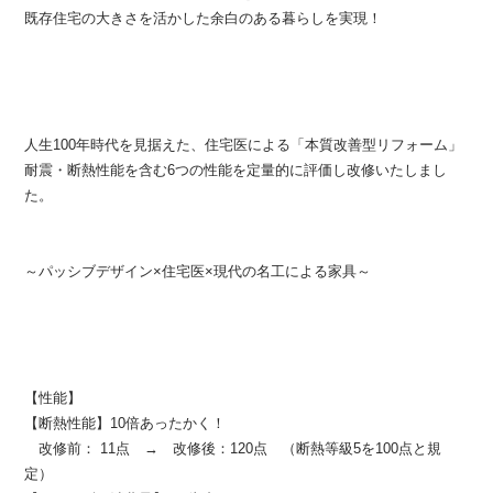
既存住宅の大きさを活かした余白のある暮らしを実現！
人生100年時代を見据えた、住宅医による「本質改善型リフォーム」
耐震・断熱性能を含む6つの性能を定量的に評価し改修いたしまし
た。
～パッシブデザイン×住宅医×現代の名工による家具～
【性能】
【断熱性能】10倍あったかく！
改修前： 11点 → 改修後：120点 （断熱等級5を100点と規
定）