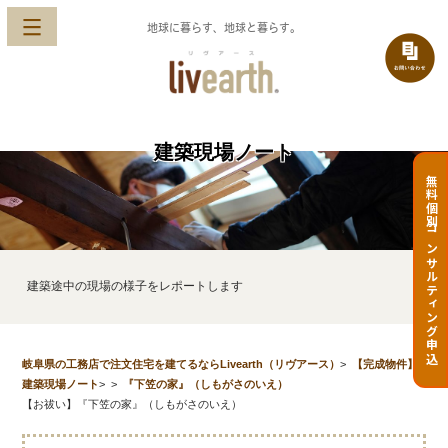
地球に暮らす、地球と暮らす。
建築現場ノート
無料個別コンサルティング申込
建築途中の現場の様子をレポートします
岐阜県の工務店で注文住宅を建てるならLivearth（リヴアース）
>
【完成物件】
建築現場ノート
>
>
『下笠の家』（しもがさのいえ）
【お祓い】『下笠の家』（しもがさのいえ）