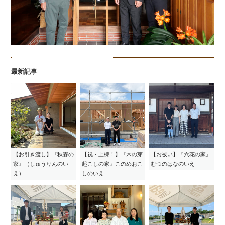
最新記事
【お引き渡し】『秋霖の
【祝・上棟！】『木の芽
【お祓い】『六花の家』
家』（しゅうりんのい
起こしの家』このめおこ
むつのはなのいえ
え）
しのいえ