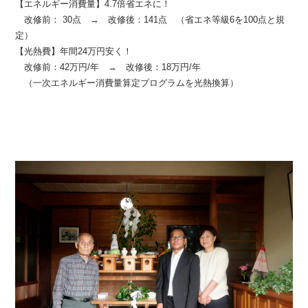
【エネルギー消費量】4.7倍省エネに！
改修前： 30点 → 改修後：141点 （省エネ等級6を100点と規
定）
【光熱費】年間24万円安く！
改修前：42万円/年 → 改修後：18万円/年
（一次エネルギー消費量算定プログラムを光熱換算）