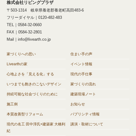
株式会社リビングプラザ
〒503-1314 岐阜県養老郡養老町高田483-6
フリーダイヤル｜0120-482-483
TEL｜0584-32-0660
FAX｜0584-32-2801
Mail｜info@livearth.co.jp
家づくりへの思い
住まい手の声
Livearthの家
イベント情報
心地よさを「見える化」する
現代の手仕事
いつまでも飽きのこないデザイン
家づくりの流れ
持続可能な社会づくりのために
建築現場ノート
施工例
お知らせ
本質改善型リフォーム
パブリシティ情報
現代の名工 田中淳氏×建築家 大橋利
講演・取材について
紀