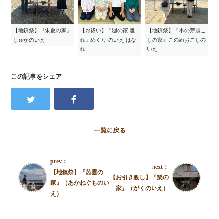
【地鎮祭】『朱夏の家』
【お祓い】『廻の家 離
【地鎮祭】『木の芽起こ
しゅかのいえ
れ』めぐり のいえ はな
しの家』このめおこしの
れ
いえ
この記事をシェア
一覧に戻る
prev：
next：
【地鎮祭】『茜雲の
【お引き渡し】『樂の
家』（あかねぐものい
家』（がくのいえ）
え）