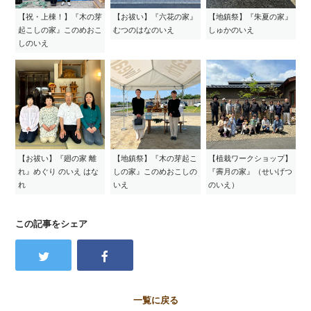
【祝・上棟！】『木の芽
【お祓い】『六花の家』
【地鎮祭】『朱夏の家』
起こしの家』このめおこ
むつのはなのいえ
しゅかのいえ
しのいえ
【お祓い】『廻の家 離
【地鎮祭】『木の芽起こ
【植栽ワークショップ】
れ』めぐり のいえ はな
しの家』このめおこしの
『霽月の家』（せいげつ
れ
いえ
のいえ）
この記事をシェア
一覧に戻る