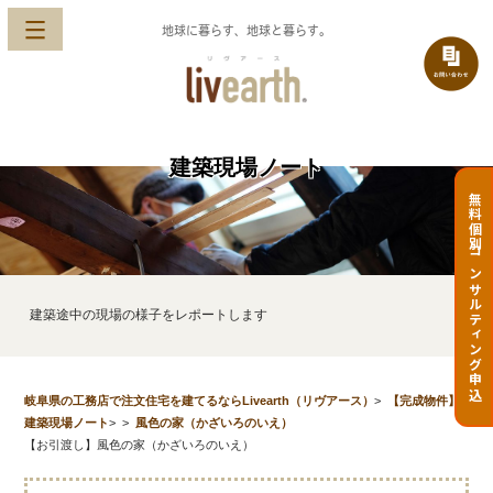
地球に暮らす、地球と暮らす。
建築現場ノート
無料個別コンサルティング申込
建築途中の現場の様子をレポートします
岐阜県の工務店で注文住宅を建てるならLivearth（リヴアース）
>
【完成物件】
建築現場ノート
>
>
風色の家（かざいろのいえ）
【お引渡し】風色の家（かざいろのいえ）