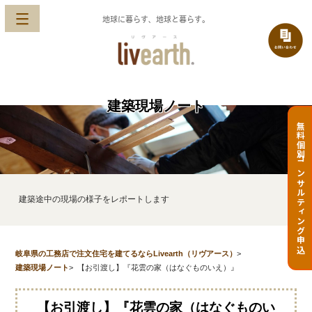
地球に暮らす、地球と暮らす。
建築現場ノート
無料個別コンサルティング申込
建築途中の現場の様子をレポートします
岐阜県の工務店で注文住宅を建てるならLivearth（リヴアース）
>
建築現場ノート
>
【お引渡し】『花雲の家（はなぐものいえ）』
【お引渡し】『花雲の家（はなぐものい