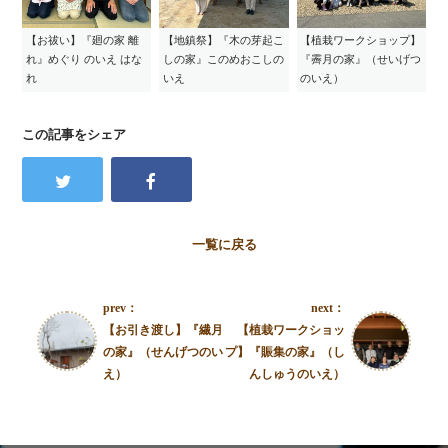
【お祓い】『廻の家 離
【地鎮祭】『木の芽起こ
【植栽ワークショップ】
れ』めぐり のいえ はな
しの家』このめおこしの
『霽月の家』（せいげつ
れ
いえ
のいえ）
この記事をシェア
一覧に戻る
prev：
next：
【お引き渡し】『繊月
【植栽ワークショッ
の家』（せんげつのい
プ】『賑集の家』（し
え）
んしゅうのいえ）