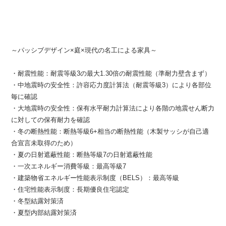
～パッシブデザイン×庭×現代の名工による家具～
・耐震性能：耐震等級3の最大1.30倍の耐震性能（準耐力壁含まず）
・中地震時の安全性：許容応力度計算法（耐震等級3）により各部位
毎に確認
・大地震時の安全性：保有水平耐力計算法により各階の地震せん断力
に対しての保有耐力を確認
・冬の断熱性能：断熱等級6+相当の断熱性能（木製サッシが自己適
合宣言未取得のため）
・夏の日射遮蔽性能：断熱等級7の日射遮蔽性能
・一次エネルギー消費等級：最高等級7
・建築物省エネルギー性能表示制度（BELS）：最高等級
・住宅性能表示制度：長期優良住宅認定
・冬型結露対策済
・夏型内部結露対策済