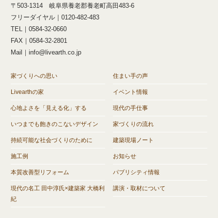
〒503-1314 岐阜県養老郡養老町高田483-6
フリーダイヤル｜0120-482-483
TEL｜0584-32-0660
FAX｜0584-32-2801
Mail｜info@livearth.co.jp
家づくりへの思い
住まい手の声
Livearthの家
イベント情報
心地よさを「見える化」する
現代の手仕事
いつまでも飽きのこないデザイン
家づくりの流れ
持続可能な社会づくりのために
建築現場ノート
施工例
お知らせ
本質改善型リフォーム
パブリシティ情報
現代の名工 田中淳氏×建築家 大橋利
講演・取材について
紀