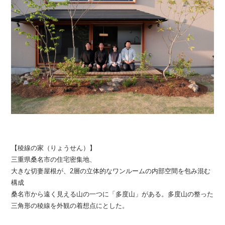
【稜線の家（りょうせん）】
三重県桑名市の住宅密集地、
大きな切妻屋根が、2層の立体的なワンルームの内部空間を包み混む
構成
桑名市から遠く見える山の一つに「多度山」がある。多度山の整った
三角形の稜線を外観の着想点にとした。