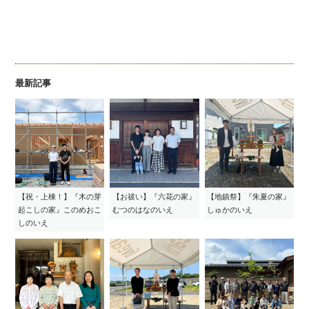
最新記事
【祝・上棟！】『木の芽
【お祓い】『六花の家』
【地鎮祭】『朱夏の家』
起こしの家』このめおこ
むつのはなのいえ
しゅかのいえ
しのいえ