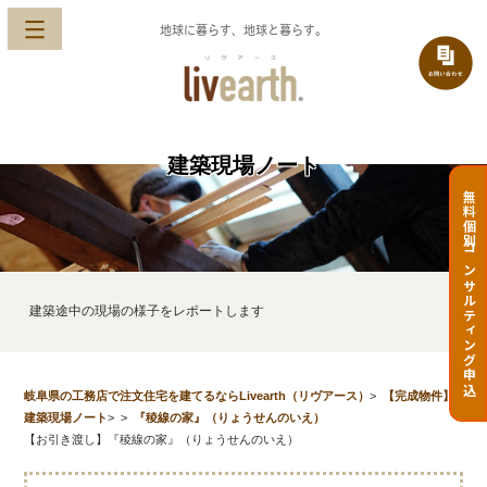
地球に暮らす、地球と暮らす。
建築現場ノート
無料個別コンサルティング申込
建築途中の現場の様子をレポートします
岐阜県の工務店で注文住宅を建てるならLivearth（リヴアース）
>
【完成物件】
建築現場ノート
>
>
『稜線の家』（りょうせんのいえ）
【お引き渡し】『稜線の家』（りょうせんのいえ）