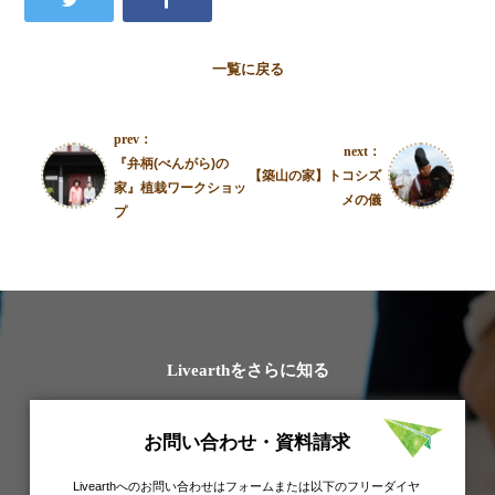
一覧に戻る
prev：
next：
『弁柄(べんがら)の
【築山の家】トコシズ
家』植栽ワークショッ
メの儀
プ
Livearthをさらに知る
お問い合わせ・資料請求
Livearthへのお問い合わせはフォームまたは以下のフリーダイヤ