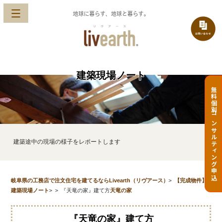
地球に暮らす、地球と暮らす。
建築現場ノート
無料個別コンサルティング申込
建築途中の現場の様子をレポートします
岐阜県の工務店で注文住宅を建てるならLivearth（リヴアース）
>
【完成物件】
建築現場ノート
>
>
『天竜の家』建て方
天竜の家
『天竜の家』建て方