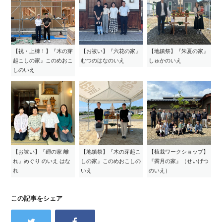
【祝・上棟！】『木の芽
【お祓い】『六花の家』
【地鎮祭】『朱夏の家』
起こしの家』このめおこ
むつのはなのいえ
しゅかのいえ
しのいえ
【お祓い】『廻の家 離
【地鎮祭】『木の芽起こ
【植栽ワークショップ】
れ』めぐり のいえ はな
しの家』このめおこしの
『霽月の家』（せいげつ
れ
いえ
のいえ）
この記事をシェア