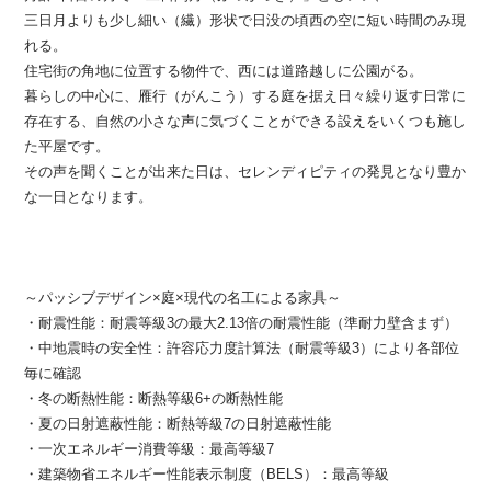
三日月よりも少し細い（繊）形状で日没の頃西の空に短い時間のみ現
れる。
住宅街の角地に位置する物件で、西には道路越しに公園がる。
暮らしの中心に、雁行（がんこう）する庭を据え日々繰り返す日常に
存在する、自然の小さな声に気づくことができる設えをいくつも施し
た平屋です。
その声を聞くことが出来た日は、セレンディピティの発見となり豊か
な一日となります。
～パッシブデザイン×庭×現代の名工による家具～
・耐震性能：耐震等級3の最大2.13倍の耐震性能（準耐力壁含まず）
・中地震時の安全性：許容応力度計算法（耐震等級3）により各部位
毎に確認
・冬の断熱性能：断熱等級6+の断熱性能
・夏の日射遮蔽性能：断熱等級7の日射遮蔽性能
・一次エネルギー消費等級：最高等級7
・建築物省エネルギー性能表示制度（BELS）：最高等級