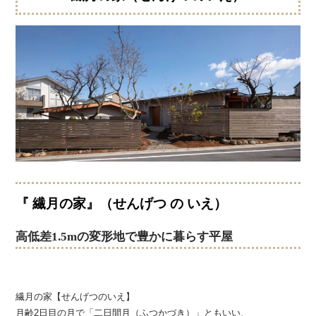
『 繊月の家』
（せんげつ の いえ）
高低差1.5mの変形地で豊かに暮らす平屋
繊月の家【せんげつのいえ】
月齢2日目の月で「二日間月（ふつかづき）」ともいい、