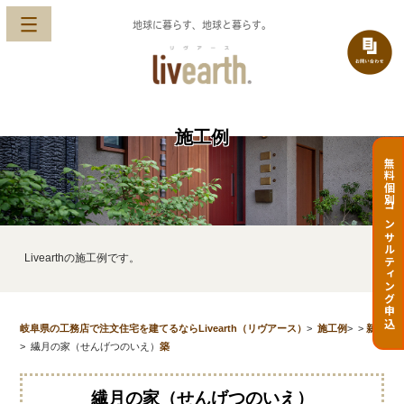
地球に暮らす、地球と暮らす。
施工例
無料個別コンサルティング申込
Livearthの施工例です。
岐阜県の工務店で注文住宅を建てるならLivearth（リヴアース）
>
施工例
>
>
新
>
繊月の家（せんげつのいえ）
築
繊月の家（せんげつのいえ）