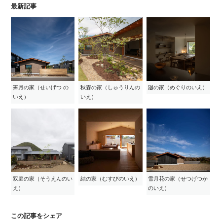
最新記事
霽月の家（せいげつ の
秋霖の家（しゅうりんの
廻の家（めぐりのいえ）
いえ）
いえ）
双庭の家（そうえんのい
結の家（むすびのいえ）
雪月花の家（せつげつか
え）
のいえ）
この記事をシェア