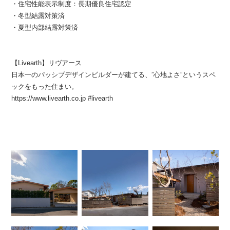
・住宅性能表示制度：長期優良住宅認定
・冬型結露対策済
・夏型内部結露対策済
【Livearth】リヴアース
日本一のパッシブデザインビルダーが建てる、”心地よさ”というスペ
ックをもった住まい。
https://www.livearth.co.jp #livearth