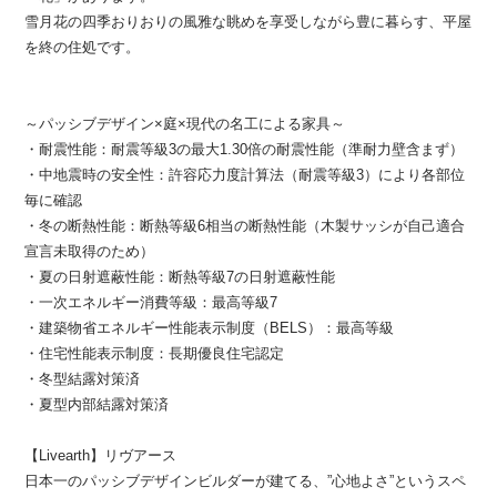
雪月花の四季おりおりの風雅な眺めを享受しながら豊に暮らす、平屋
を終の住処です。
～パッシブデザイン×庭×現代の名工による家具～
・耐震性能：耐震等級3の最大1.30倍の耐震性能（準耐力壁含まず）
・中地震時の安全性：許容応力度計算法（耐震等級3）により各部位
毎に確認
・冬の断熱性能：断熱等級6相当の断熱性能（木製サッシが自己適合
宣言未取得のため）
・夏の日射遮蔽性能：断熱等級7の日射遮蔽性能
・一次エネルギー消費等級：最高等級7
・建築物省エネルギー性能表示制度（BELS）：最高等級
・住宅性能表示制度：長期優良住宅認定
・冬型結露対策済
・夏型内部結露対策済
【Livearth】リヴアース
日本一のパッシブデザインビルダーが建てる、”心地よさ”というスペ