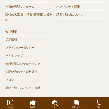
本質改善型リフォーム
パブリシティ情報
現代の名工 田中淳氏×建築家 大橋利
講演・取材について
紀
会社概要
採用情報
プライバシーポリシー
サイトマップ
無料個別コンサルティング
お問い合わせ・資料請求
ブログ
動画一覧（パスワード保護）
©
岐阜県大垣市で注文住宅なら木の家づくり【Livearth】リヴアース