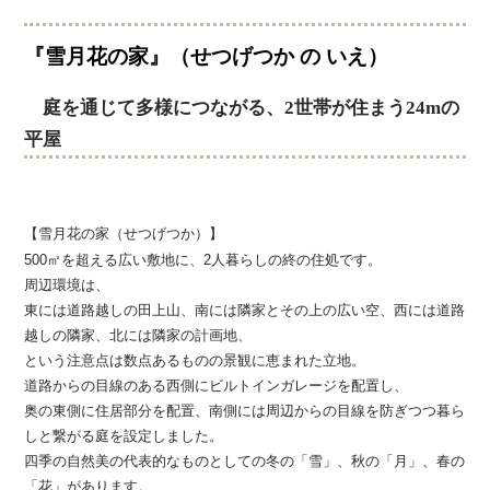
『雪月花の家』
（せつげつか の いえ）
庭を通じて多様につながる、2世帯が住まう24mの
平屋
【雪月花の家（せつげつか）】
500㎡を超える広い敷地に、2人暮らしの終の住処です。
周辺環境は、
東には道路越しの田上山、南には隣家とその上の広い空、西には道路
越しの隣家、北には隣家の計画地、
という注意点は数点あるものの景観に恵まれた立地。
道路からの目線のある西側にビルトインガレージを配置し、
奥の東側に住居部分を配置、南側には周辺からの目線を防ぎつつ暮ら
しと繋がる庭を設定しました。
四季の自然美の代表的なものとしての冬の「雪」、秋の「月」、春の
「花」があります。