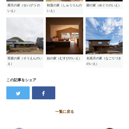
霽月の家（せいげつ の
秋霖の家（しゅうりんの
廻の家（めぐりのいえ）
いえ）
いえ）
双庭の家（そうえんのい
結の家（むすびのいえ）
名残月の家（なごりづき
え）
のいえ）
この記事をシェア
一覧に戻る