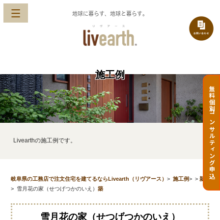
地球に暮らす、地球と暮らす。
施工例
無料個別コンサルティング申込
Livearthの施工例です。
岐阜県の工務店で注文住宅を建てるならLivearth（リヴアース）
>
施工例
>
>
新
>
雪月花の家（せつげつかのいえ）
築
雪月花の家（せつげつかのいえ）