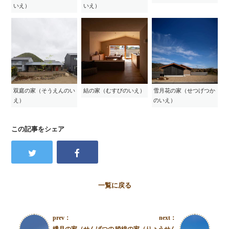
いえ）
いえ）
双庭の家（そうえんのい
結の家（むすびのいえ）
雪月花の家（せつげつか
え）
のいえ）
この記事をシェア
一覧に戻る
prev：
next：
繊月の家（せんげつの
稜線の家（りょうせん