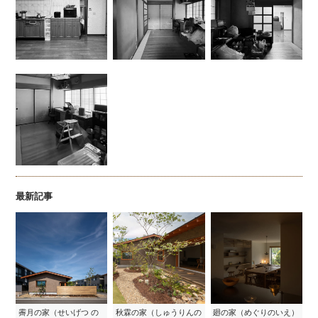
最新記事
霽月の家（せいげつ の
秋霖の家（しゅうりんの
廻の家（めぐりのいえ）