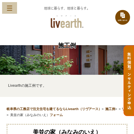
地球に暮らす、地球と暮らす。
施工例
無料個別コンサルティング申込
Livearthの施工例です。
岐阜県の工務店で注文住宅を建てるならLivearth（リヴアース）
>
施工例
>
>
リ
>
美並の家（みなみのいえ）
フォーム
美並の家（みなみのいえ）